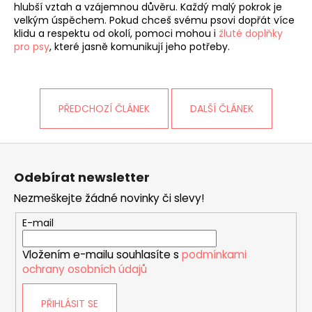
hlubší vztah a vzájemnou důvěru. Každý malý pokrok je
velkým úspěchem. Pokud chceš svému psovi dopřát více
klidu a respektu od okolí, pomoci mohou i
žluté doplňky
pro psy
, které jasně komunikují jeho potřeby.
PŘEDCHOZÍ ČLÁNEK
DALŠÍ ČLÁNEK
Z
á
Odebírat newsletter
p
Nezmeškejte žádné novinky či slevy!
a
t
E-mail
í
Vložením e-mailu souhlasíte s
podmínkami
ochrany osobních údajů
PŘIHLÁSIT SE