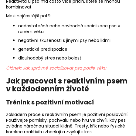
Reaktivita u psa má často více příčin, které se mohou
kombinovat.
Mezi nejčastější patří:
nedostatečná nebo nevhodná socializace psa v
raném věku
negativní zkušenosti s jinými psy nebo lidmi
genetické predispozice
dlouhodobý stres nebo bolest
Článek: Jak správně socializovat psa podle věku
Jak pracovat s reaktivním psem
v každodenním životě
Trénink s pozitivní motivací
Základem práce s reaktivním psem je pozitivní posilování.
Používejte pamlsky, pochvalu nebo hru ve chvíli, kdy pes
zvládne náročnou situaci klidně. Tresty, křik nebo fyzické
korekce reaktivitu zhoršují a zvyšují stres.