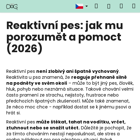
K
Přejít
Hledat
Náku
M
Přihlášen
na
o
obsah
Zpět
Zpět
košík
š
Reaktivní pes: jak mu
í
C
porozumět a pomoct
k
o
(2026)
p
o
t
Reaktivní pes
není zlobivý ani špatně vychovaný
.
ř
Reaktivita u psa znamená, že
reaguje přehnaně silně
e
na podněty ve svém okolí
– může to být jiný pes, člověk,
b
hluk, pohyb nebo neznámá situace. Takové chování velmi
často pramení ze strachu, nejistoty, frustrace nebo
u
předchozích špatných zkušeností. Může také znamenat,
j
že něco moc chce - například dostat se k jinému psovi a
hrát si.
e
t
Reaktivní pes
může štěkat, tahat na vodítku, vrčet,
ztuhnout nebo se snažit utéct.
Důležité je pochopit, že
e
za tímto chováním nestojí neposlušnost, ale stres a
n
snaha zvládnout pro psa náročnou situaci. Právě