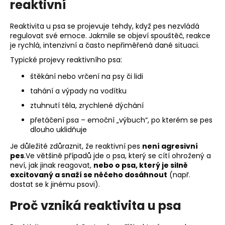
č
reaktivní
u
j
Reaktivita u psa se projevuje tehdy, když pes nezvládá
e
regulovat své emoce. Jakmile se objeví spouštěč, reakce
m
je rychlá, intenzivní a často nepřiměřená dané situaci.
e
Typické projevy reaktivního psa:
štěkání nebo vrčení na psy či lidi
tahání a výpady na vodítku
ztuhnutí těla, zrychlené dýchání
přetáčení psa – emoční „výbuch“, po kterém se pes
dlouho uklidňuje
Je důležité zdůraznit, že reaktivní pes
není agresivní
pes
.
Ve většině případů jde o psa, který se cítí ohrožený a
neví, jak jinak reagovat,
nebo o psa, který je silně
excitovaný a snaží se něčeho dosáhnout
(např.
dostat se k jinému psovi).
Proč vzniká reaktivita u psa