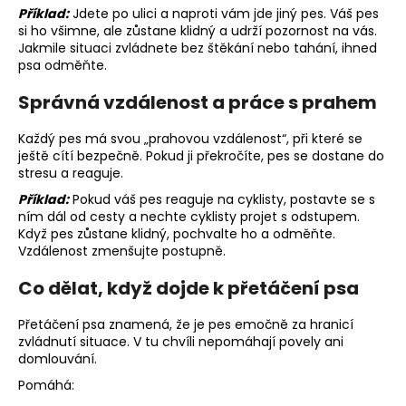
Příklad:
Jdete po ulici a naproti vám jde jiný pes. Váš pes
si ho všimne, ale zůstane klidný a udrží pozornost na vás.
Jakmile situaci zvládnete bez štěkání nebo tahání, ihned
psa odměňte.
Správná vzdálenost a práce s prahem
Každý pes má svou „prahovou vzdálenost“, při které se
ještě cítí bezpečně. Pokud ji překročíte, pes se dostane do
stresu a reaguje.
Příklad:
Pokud váš pes reaguje na cyklisty, postavte se s
ním dál od cesty a nechte cyklisty projet s odstupem.
Když pes zůstane klidný, pochvalte ho a odměňte.
Vzdálenost zmenšujte postupně.
Co dělat, když dojde k přetáčení psa
Přetáčení psa znamená, že je pes emočně za hranicí
zvládnutí situace. V tu chvíli nepomáhají povely ani
domlouvání.
Pomáhá: