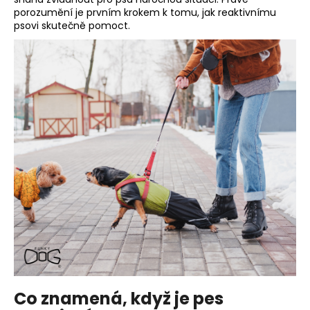
porozumění je prvním krokem k tomu, jak reaktivnímu
a
psovi skutečně pomoct.
j
í
t
?
HLEDAT
D
o
p
o
r
u
Co znamená, když je pes