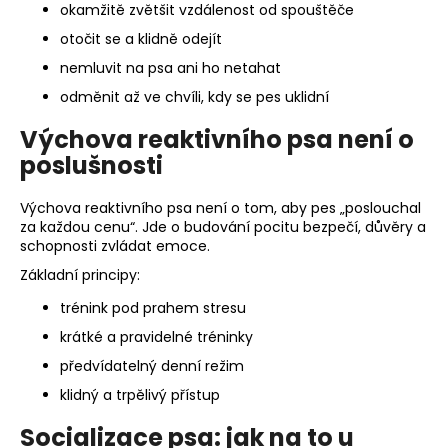
okamžitě zvětšit vzdálenost od spouštěče
otočit se a klidně odejít
nemluvit na psa ani ho netahat
odměnit až ve chvíli, kdy se pes uklidní
Výchova reaktivního psa není o
poslušnosti
Výchova reaktivního psa není o tom, aby pes „poslouchal
za každou cenu“. Jde o budování pocitu bezpečí, důvěry a
schopnosti zvládat emoce.
Základní principy:
trénink pod prahem stresu
krátké a pravidelné tréninky
předvídatelný denní režim
klidný a trpělivý přístup
Socializace psa: jak na to u