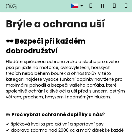
K
Přejít
Hledat
Náku
M
Přihlášen
na
o
obsah
Zpět
Zpět
košík
š
Brýle a ochrana uší
í
C
k
o
🕶 Bezpečí při každém
p
dobrodružství
o
t
Hledáte špičkovou ochranu zraku a sluchu pro svého
psa při jízdě na motorce, cyklovýletech, horských
ř
trecích nebo během bouřek a ohňostrojů? V této
e
kategorii najdete vysoce funkční doplňky navržené pro
b
maximální pohodlí a bezpečí vašeho parťáka, které
spolehlivě ochrání citlivé oči a uši před sluncem, ostrým
u
větrem, prachem, hmyzem i nadměrným hlukem.
j
e
Proč vybrat ochranné doplňky u nás?
🎒
t
e
✔ špičková kvalita pro aktivní a sportovní psy
n
✔ doprava zdarma nad 2000 Kč a malý dárek ke každé