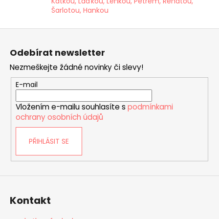
Katkou, Laďkou, Lenkou, Petřem, Renátou,
y
Šarlotou, Hankou
v
ý
Z
p
á
i
Odebírat newsletter
p
s
Nezmeškejte žádné novinky či slevy!
a
u
t
E-mail
í
Vložením e-mailu souhlasíte s
podmínkami
ochrany osobních údajů
PŘIHLÁSIT SE
Kontakt