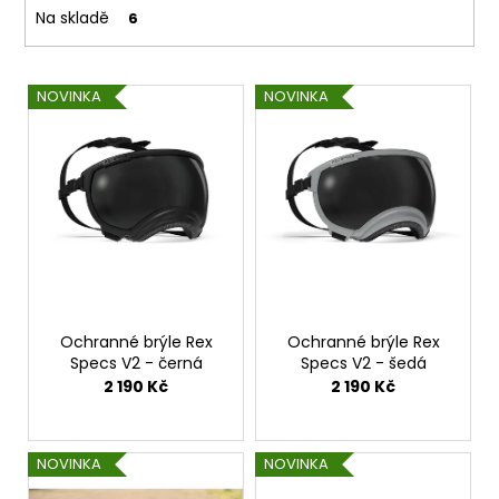
č
t
Na skladě
6
u
ů
j
e
V
m
NOVINKA
NOVINKA
ý
e
p
i
s
p
r
o
d
Ochranné brýle Rex
Ochranné brýle Rex
u
Specs V2 - černá
Specs V2 - šedá
k
2 190 Kč
2 190 Kč
t
ů
NOVINKA
NOVINKA