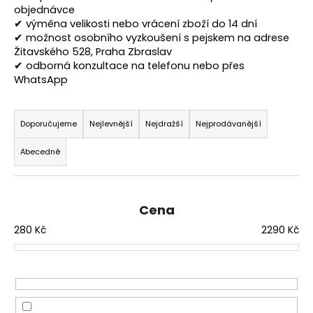
objednávce
a
✔ výměna velikosti nebo vrácení zboží do 14 dní
j
✔ možnost osobního vyzkoušení s pejskem na adrese
í
Žitavského 528, Praha Zbraslav
✔ odborná konzultace na telefonu nebo přes
t
WhatsApp
?
Ř
a
Doporučujeme
Nejlevnější
Nejdražší
Nejprodávanější
z
Abecedně
e
HLEDAT
n
í
Cena
p
D
280
Kč
2290
Kč
r
o
o
p
o
d
r
u
u
k