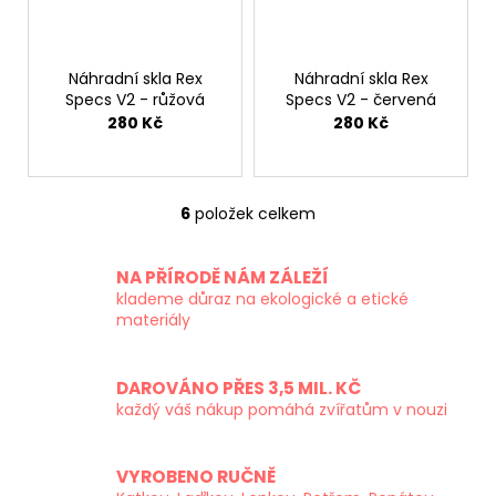
Náhradní skla Rex
Náhradní skla Rex
Specs V2 - růžová
Specs V2 - červená
280 Kč
280 Kč
6
položek celkem
O
v
l
NA PŘÍRODĚ NÁM ZÁLEŽÍ
á
klademe důraz na ekologické a etické
d
materiály
a
c
DAROVÁNO PŘES 3,5 MIL. KČ
í
každý váš nákup pomáhá zvířatům v nouzi
p
r
v
VYROBENO RUČNĚ
k