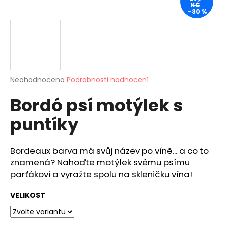
KČ
a
–30 %
j
í
t
?
Průměrné
Neohodnoceno
Podrobnosti hodnocení
hodnocení
Bordó psí motýlek s
produktu
je
HLEDAT
puntíky
0,0
z
5
hvězdiček.
Bordeaux barva má svůj název po víně... a co to
D
znamená? Nahoďte motýlek svému psímu
o
parťákovi a vyražte spolu na skleničku vína!
p
o
VELIKOST
r
u