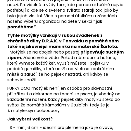
nouzi. Pravidelně a vždy tam, kde pomoc aktuálně nejvíc
potřebují a kde se o svěřená zvířata starají tak, jako by
byla jejich vlastní. Více o pomoci útulkům a zásadách
našeho výběru organizací najdete v sekci
“jak
pomáháme”.
Tyhle motýlky vznikají v rukou švadlenek z
chráněné dílny D.R.A.K. v Tanvaldu a pomáhá nám
také nejšikovnější maminka na mateřské Šarlota.
Motýlek se na obojek nebo postroj
připevňuje suchým
zipem
, žádná velká věda. Pokud máte doma hafana,
který vymete každý keř, využít můžete i pojistku v
podobě gumičky, která udrží motýlek na konkrétním
místě a zaručí, že ho pejsek neztratí, ani kdyby se
sebevíc snažil.
FUNKY DOG motýlek není jen ozdoba pro slavnostní
příležitosti a dekorace na focení se psem, je vhodný na
každodenní nošení. Každý pejsek díky motýlku štěká do
světa, že pomáhá kámošům v útulcích, tedy že je
#motyleksymbolpodpory.
Jak vybrat velikost?
S - mini, 6 cm - ideální pro plemena jako je čivava,