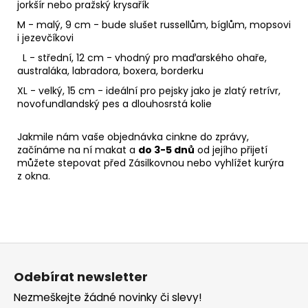
jorkšír nebo pražský krysařík
M - malý, 9 cm - bude slušet russellům, bíglům, mopsovi
i jezevčíkovi
L - střední, 12 cm - vhodný pro maďarského ohaře,
australáka, labradora, boxera, borderku
XL - velký, 15 cm - ideální pro pejsky jako je zlatý retrívr,
novofundlandský pes a dlouhosrstá kolie
Jakmile nám vaše objednávka cinkne do zprávy,
začínáme na ní makat a
do 3-5 dnů
od jejího přijetí
můžete stepovat před Zásilkovnou nebo vyhlížet kurýra
z okna.
Z
á
Odebírat newsletter
p
Nezmeškejte žádné novinky či slevy!
a