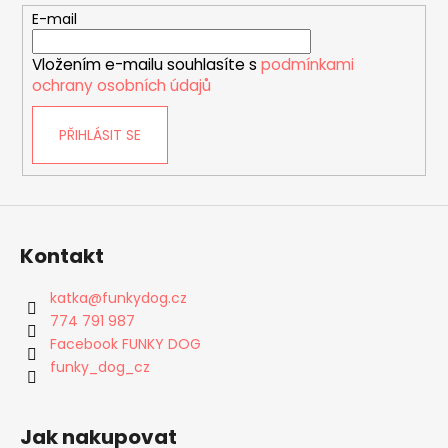
t
E-mail
í
Vložením e-mailu souhlasíte s
podmínkami
ochrany osobních údajů
PŘIHLÁSIT SE
Kontakt
katka
@
funkydog.cz
774 791 987
Facebook FUNKY DOG
funky_dog_cz
Jak nakupovat