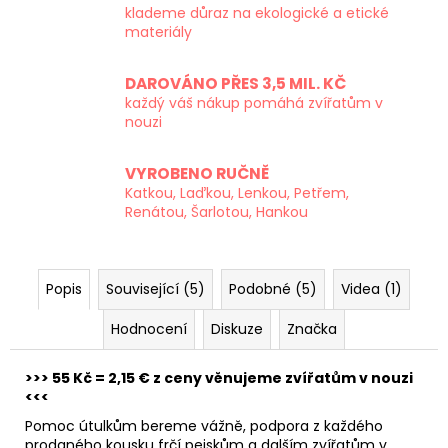
klademe důraz na ekologické a etické
materiály
DAROVÁNO PŘES 3,5 MIL. KČ
každý váš nákup pomáhá zvířatům v
nouzi
VYROBENO RUČNĚ
Katkou, Laďkou, Lenkou, Petřem,
Renátou, Šarlotou, Hankou
Popis
Související (5)
Podobné (5)
Videa (1)
Hodnocení
Diskuze
Značka
>>> 55 Kč = 2,15 € z ceny věnujeme zvířatům v nouzi
<<<
Pomoc útulkům bereme vážně, podpora z každého
prodaného kousku frčí pejskům a dalším zvířatům v