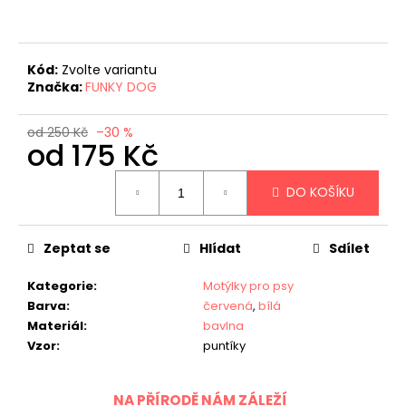
č
u
j
e
Kód:
Zvolte variantu
m
Značka:
FUNKY DOG
e
od 250 Kč
–30 %
od
175 Kč
Měrná
DO KOŠÍKU
cena:
Zeptat se
Hlídat
Sdílet
Kategorie
:
Motýlky pro psy
Barva
:
červená
,
bílá
Materiál
:
bavlna
Vzor
:
puntíky
NA PŘÍRODĚ NÁM ZÁLEŽÍ