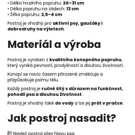
• Délka hrudního popruhu:
20–31 cm
• Délka popruhu na zádech:
13 cm
• Šířka popruhu:
2,5–4 cm
Postroj je vhodný pro
aktivní psy, gaučáky i
dobrodruhy na výletech
.
Materiál a výroba
Postroj je vyroben z
kvalitního konopného popruhu
,
který vyniká pevností, prodyšností a dlouhou životností.
Konopí se navíc časem přirozeně změkčuje a
přizpůsobuje psímu tělu.
Každý postroj je
ručně šitý s důrazem na funkčnost,
pohodlí psa a dlouhou životnost
.
Postroj je vhodný také
do vody
a lze jej
prát v pračce
.
Jak postroj nasadit?
1️⃣ Navleč postroj přes hlavu psa