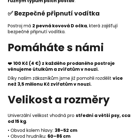
různým typům psích postav
.
✅ Bezpečné připnutí vodítka
Postroj má
2 pevná kovová D očka
, která zajišťují
bezpečné připnutí vodítka.
Pomáháte s námi
❤️
100 Kč (4 €) z každého prodaného postroje
věnujeme útulkům a zvířatům v nouzi.
Díky našim zákazníkům jsme již pomohli rozdělit
více
než 3,5 milionu Kč zvířatům v nouzi.
Velikost a rozměry
Univerzální velikost vhodná pro
střední a větší psy, cca
od 15 kg
.
• Obvod kolem hlavy:
38–52 cm
• Obvod hrudníku:
60–86 cm