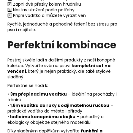
2️⃣ Zapni dvě přezky kolem hrudníku
3️⃣ Nastav utažení podle potřeby
4️⃣ Připni vodítko a můžete vyrazit ven
Rychlé, jednoduché a pohodlné řešení bez stresu pro
psa i majitele.
Perfektní kombinace
Postroj skvěle ladí s dalšími produkty z naší konopné
kolekce. Vytvořte svému psovi
kompletní set na
venčení
, který je nejen praktický, ale také stylově
sladěný.
Perfektně se hodí k:
•
3m přepínacímu vodítku
– ideální na procházky i
trénink
•
1,6m vodítku do ruky s odjímatelnou ručkou
–
praktické vodítko do města i přírody
•
ladícímu konopnému obojku
– pohodlný a
ekologický obojek ze stejného materiálu
Díky sladěným doplňkům vytvoříte
funkční a