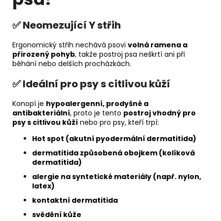
✅ Neomezující Y střih
Ergonomický střih nechává psovi
volná ramena a
přirozený pohyb
, takže postroj psa neškrtí ani při
běhání nebo delších procházkách.
✅ Ideální pro psy s citlivou kůží
Konopí je
hypoalergenní, prodyšné a
antibakteriální
, proto je tento
postroj vhodný pro
psy s citlivou kůží
nebo pro psy, kteří trpí:
Hot spot (akutní pyodermální dermatitida)
dermatitida způsobená obojkem (kolíková
dermatitida)
alergie na syntetické materiály (např. nylon,
latex)
kontaktní dermatitida
svědění kůže