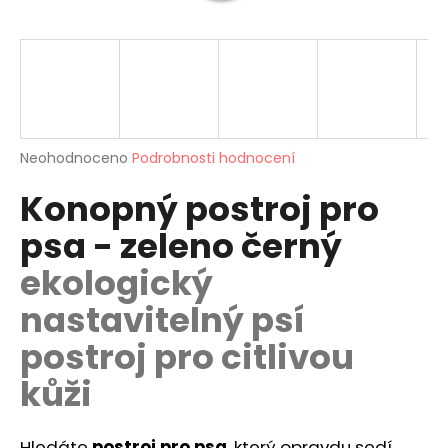
a
j
í
t
?
Průměrné
Neohodnoceno
Podrobnosti hodnocení
hodnocení
Konopný postroj pro
produktu
je
HLEDAT
psa - zeleno černý
0,0
z
ekologický
5
hvězdiček.
nastavitelný psí
D
o
postroj pro citlivou
p
kůži
o
r
u
Hledáte
postroj pro psa
, který opravdu sedí,