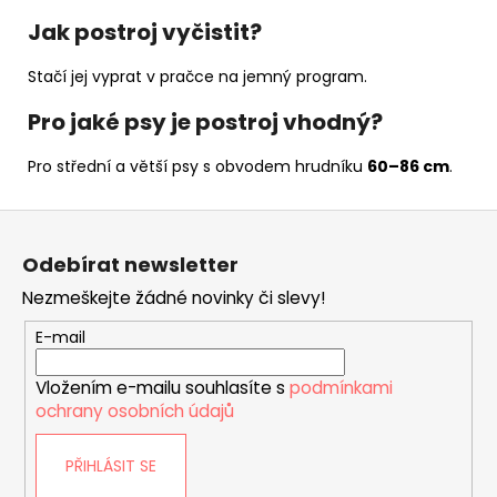
Jak postroj vyčistit?
Stačí jej vyprat v pračce na jemný program.
Pro jaké psy je postroj vhodný?
Pro střední a větší psy s obvodem hrudníku
60–86 cm
.
Z
á
Odebírat newsletter
p
Nezmeškejte žádné novinky či slevy!
a
t
E-mail
í
Vložením e-mailu souhlasíte s
podmínkami
ochrany osobních údajů
PŘIHLÁSIT SE