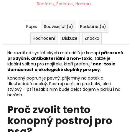
Renátou, Šarlotou, Hankou
Popis
Související (5)
Podobné (5)
Hodnocení
Diskuze
Značka
Na rozdíl od syntetických materiálů je konopí
přirozeně
prodyšné, antibakteriální a non-toxic
, takže je
ideální volbou pro majitele, kteří preferují
non-toxic
domácnost a ekologické doplňky pro psy
.
Konopný popruh je pevný, příjemný na dotek a
dlouhodobě odolný. Postroj není jen praktický, ale i
stylový – psí fešák s ním bude dělat dojem v parku i na
horách.
Proč zvolit tento
konopný postroj pro
psa?