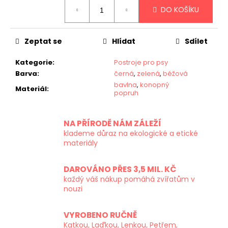
Měrná
DO KOŠÍKU
cena:
Zeptat se
Hlídat
Sdílet
Kategorie
:
Postroje pro psy
Barva
:
černá
,
zelená
,
béžová
bavlna
,
konopný
Materiál
:
popruh
NA PŘÍRODĚ NÁM ZÁLEŽÍ
klademe důraz na ekologické a etické
materiály
DAROVÁNO PŘES 3,5 MIL. KČ
každý váš nákup pomáhá zvířatům v
nouzi
VYROBENO RUČNĚ
Katkou, Laďkou, Lenkou, Petřem,