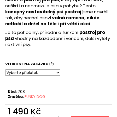
č
neškrtí a neomezuje psa v pohybu? Tento
u
konopný nastavitelný psí postroj
jsme navrhli
j
e
tak, aby nechal psovi
volná ramena, nikde
m
netlačil a držel na těle i při větší akci
.
e
Je to pohodlný, přírodní a funkční
postroj pro
psa
vhodný na každodenní venčení, delší výlety
i aktivní psy.
VELIKOST NA ZAKÁZKU
?
Kód:
708
Značka:
FUNKY DOG
1 490 Kč