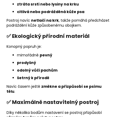
ztráta srsti nebo lysiny na krku
citlivá nebo podrážděná kůže psa
Postroj navíc
netlačí na krk
, takže pomáhá předcházet
podráždění kůže způsobenému obojkem.
✅ Ekologický přírodní materiál
Konopný popruh je:
mimořádně
pevný
prodyšný
odolný vůči pachům
šetrný k přírodě
Navíc časem ještě
změkne a přizpůsobí se psímu
tělu
.
✅ Maximálně nastavitelný postroj
Díky několika bodům nastavení se postroj přizpůsobí