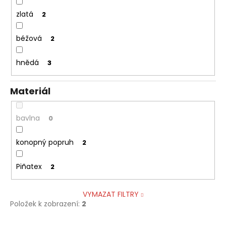
zlatá
2
béžová
2
hnědá
3
Materiál
bavlna
0
konopný popruh
2
Piñatex
2
VYMAZAT FILTRY
Položek k zobrazení:
2