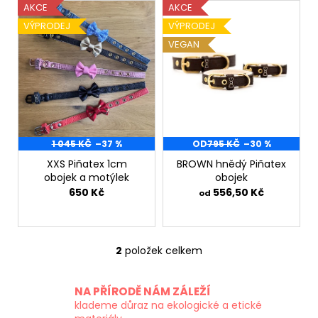
V
AKCE
AKCE
ý
VÝPRODEJ
VÝPRODEJ
p
VEGAN
i
s
p
r
o
1 045 KČ
–37 %
OD
795 KČ
–30 %
d
XXS Piñatex 1cm
BROWN hnědý Piñatex
u
obojek a motýlek
obojek
k
650 Kč
556,50 Kč
od
t
ů
2
položek celkem
O
v
l
NA PŘÍRODĚ NÁM ZÁLEŽÍ
á
klademe důraz na ekologické a etické