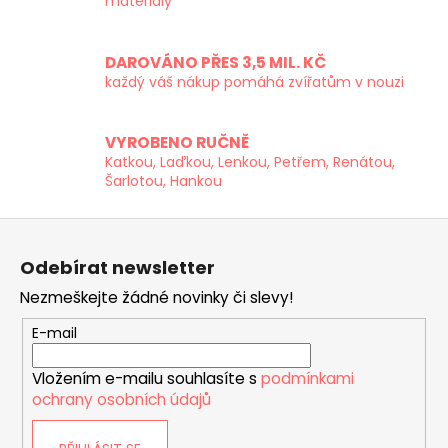
d
materiály
a
c
DAROVÁNO PŘES 3,5 MIL. KČ
í
každý váš nákup pomáhá zvířatům v nouzi
p
r
v
VYROBENO RUČNĚ
k
Katkou, Laďkou, Lenkou, Petřem, Renátou,
y
Šarlotou, Hankou
v
ý
Z
p
á
i
Odebírat newsletter
p
s
Nezmeškejte žádné novinky či slevy!
a
u
t
E-mail
í
Vložením e-mailu souhlasíte s
podmínkami
ochrany osobních údajů