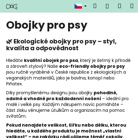
K
Přejít
Hledat
Náku
M
Přihlášen
na
o
obsah
Zpět
Zpět
košík
š
Obojky pro psy
í
C
k
o
🌿 Ekologické obojky pro psy – styl,
kvalita a odpovědnost
p
o
Hledáte
kvalitní obojek pro psa
, který je šetrný k přírodě
t
a zároveň stylový? Naše
eco-friendly obojky pro psy
ř
jsou ručně vyráběné v České republice z ekologických a
veganských materiálů, jako je bavlna, konopí nebo
e
Piñatex.
b
Díky promyšlenému designu jsou obojky
pohodlné,
u
odolné a vhodné pro každodenní nošení
– ideální pro
j
malé i velké psy. Každým nákupem navíc pomáháte –
část zisku věnujeme útulkům a organizacím na pomoc
e
zvířatům.
t
Pokud nenajdete velikost, šířku nebo délku, kterou
e
hledáte, u každého produktu je možnost „vlastní
n
velikost“ – na zakázku rádi ušijeme téměř cokoliv.