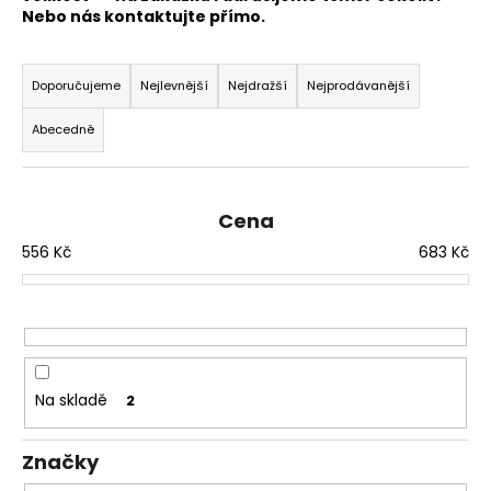
Nebo nás kontaktujte přímo.
a
j
Ř
í
a
Doporučujeme
Nejlevnější
Nejdražší
Nejprodávanější
t
z
Abecedně
?
e
n
í
Cena
p
556
Kč
683
Kč
r
HLEDAT
o
d
u
D
k
o
p
t
Na skladě
2
o
ů
r
Značky
u