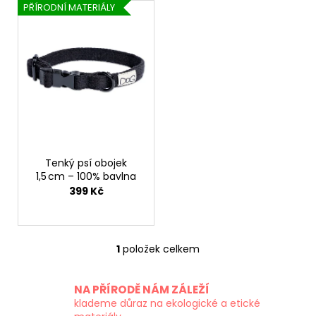
V
PŘÍRODNÍ MATERIÁLY
ý
p
i
s
p
r
o
d
Tenký psí obojek
u
1,5 cm – 100% bavlna
k
399 Kč
t
ů
1
položek celkem
O
v
l
NA PŘÍRODĚ NÁM ZÁLEŽÍ
á
klademe důraz na ekologické a etické