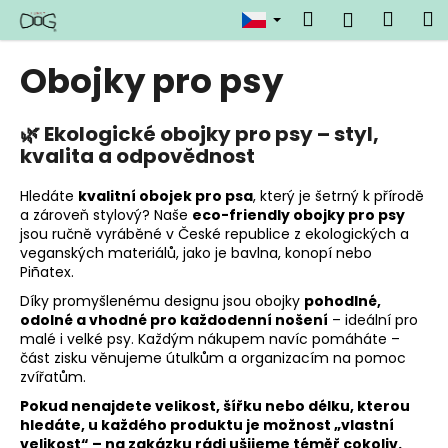
K
Přejít
Hledat
Náku
M
Přihlášen
na
o
obsah
Zpět
Zpět
košík
š
Obojky pro psy
í
C
k
o
🌿 Ekologické obojky pro psy – styl,
kvalita a odpovědnost
p
o
Hledáte
kvalitní obojek pro psa
, který je šetrný k přírodě
t
a zároveň stylový? Naše
eco-friendly obojky pro psy
ř
jsou ručně vyráběné v České republice z ekologických a
veganských materiálů, jako je bavlna, konopí nebo
e
Piñatex.
b
Díky promyšlenému designu jsou obojky
pohodlné,
u
odolné a vhodné pro každodenní nošení
– ideální pro
j
malé i velké psy. Každým nákupem navíc pomáháte –
část zisku věnujeme útulkům a organizacím na pomoc
e
zvířatům.
t
Pokud nenajdete velikost, šířku nebo délku, kterou
e
hledáte, u každého produktu je možnost „vlastní
n
velikost“ – na zakázku rádi ušijeme téměř cokoliv.