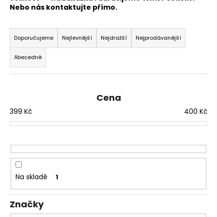
Nebo nás kontaktujte přímo.
a
j
Ř
í
a
Doporučujeme
Nejlevnější
Nejdražší
Nejprodávanější
t
z
Abecedně
?
e
n
í
Cena
p
399
Kč
400
Kč
r
HLEDAT
o
d
u
D
k
o
p
t
Na skladě
1
o
ů
r
Značky
u