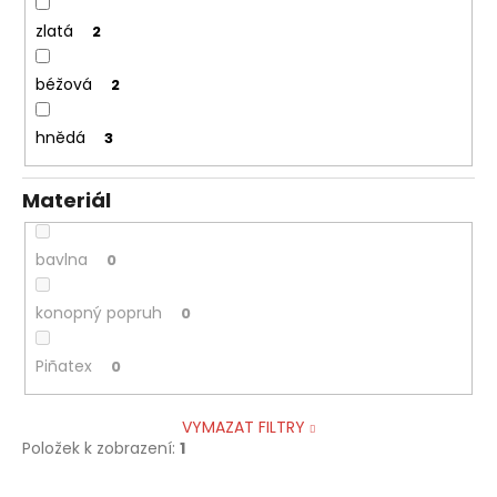
zlatá
2
béžová
2
hnědá
3
Materiál
bavlna
0
konopný popruh
0
Piñatex
0
VYMAZAT FILTRY
Položek k zobrazení:
1