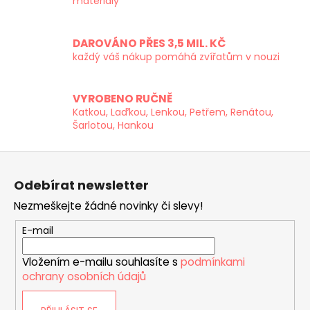
d
materiály
a
c
DAROVÁNO PŘES 3,5 MIL. KČ
í
každý váš nákup pomáhá zvířatům v nouzi
p
r
v
VYROBENO RUČNĚ
k
Katkou, Laďkou, Lenkou, Petřem, Renátou,
y
Šarlotou, Hankou
v
ý
Z
p
á
i
Odebírat newsletter
p
s
Nezmeškejte žádné novinky či slevy!
a
u
t
E-mail
í
Vložením e-mailu souhlasíte s
podmínkami
ochrany osobních údajů