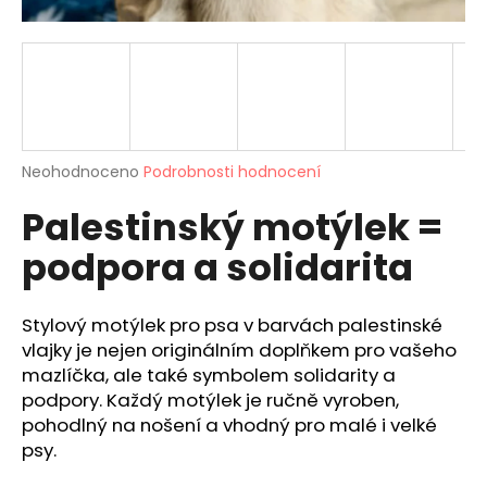
a
j
í
t
?
Průměrné
Neohodnoceno
Podrobnosti hodnocení
hodnocení
Palestinský motýlek =
produktu
je
HLEDAT
podpora a solidarita
0,0
z
5
hvězdiček.
Stylový motýlek pro psa v barvách palestinské
D
vlajky je nejen originálním doplňkem pro vašeho
o
mazlíčka, ale také symbolem solidarity a
p
podpory. Každý motýlek je ručně vyroben,
o
pohodlný na nošení a vhodný pro malé i velké
r
psy.
u