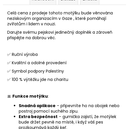
Celá cena z prodeje tohoto motýlku bude věnována
neziskovým organizacím v Gaze , které pomáhají
zvířatům i lidem v nouzi.
Darujte svému pejskovi jedinečný doplněk a zároveň
přispějte na dobrou věc.
✅ Ruční výroba
✅ Kvalitní a odolné provedení
✅ Symbol podpory Palestíny
✅ 100 % výtěžku jde na charitu
🎀
Funkce motýlku
:
Snadná aplikace
– připevníte ho na obojek nebo
postroj pomocí suchého zipu.
Extra bezpečnost
– gumička zajistí, že motýlek
bude držet pevně na místě, i když váš pes
prozkoumává každý keř.