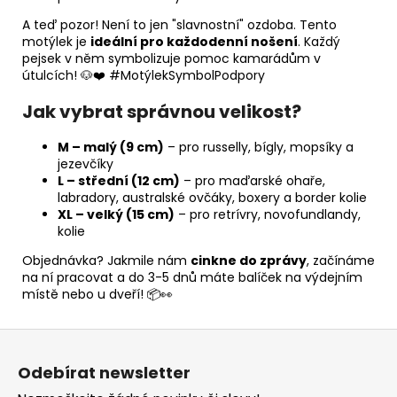
A teď pozor! Není to jen "slavnostní" ozdoba. Tento
motýlek je
ideální pro každodenní nošení
. Každý
pejsek v něm symbolizuje pomoc kamarádům v
útulcích! 🐶❤️ #MotýlekSymbolPodpory
Jak vybrat správnou velikost?
M – malý (9 cm)
– pro russelly, bígly, mopsíky a
jezevčíky
L – střední (12 cm)
– pro maďarské ohaře,
labradory, australské ovčáky, boxery a border kolie
XL – velký (15 cm)
– pro retrívry, novofundlandy,
kolie
Objednávka? Jakmile nám
cinkne do zprávy
, začínáme
na ní pracovat a do 3-5 dnů máte balíček na výdejním
místě nebo u dveří! 📦👀
Z
á
Odebírat newsletter
p