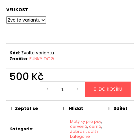
č
u
VELIKOST
j
e
m
e
Kód:
Zvolte variantu
Značka:
FUNKY DOG
500 Kč
Měrná
DO KOŠÍKU
cena:
Zeptat se
Hlídat
Sdílet
Motýlky pro psy
,
červená
,
černá
,
Kategorie
:
Zobrazit další
kategorie