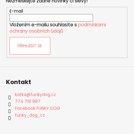
Nezmeškejte žádné novinky či slevy!
a
t
E-mail
í
Vložením e-mailu souhlasíte s
podmínkami
ochrany osobních údajů
PŘIHLÁSIT SE
Kontakt
katka
@
funkydog.cz
774 791 987
Facebook FUNKY DOG
funky_dog_cz