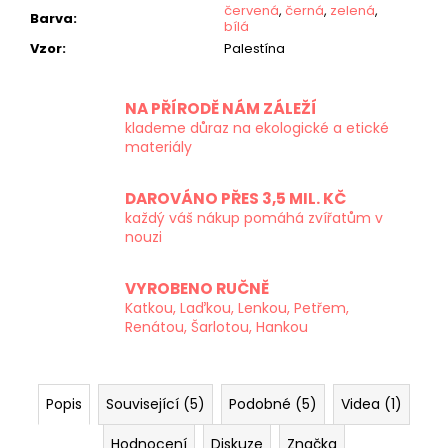
červená
,
černá
,
zelená
,
Barva
:
bílá
Vzor
:
Palestína
NA PŘÍRODĚ NÁM ZÁLEŽÍ
klademe důraz na ekologické a etické
materiály
DAROVÁNO PŘES 3,5 MIL. KČ
každý váš nákup pomáhá zvířatům v
nouzi
VYROBENO RUČNĚ
Katkou, Laďkou, Lenkou, Petřem,
Renátou, Šarlotou, Hankou
Popis
Související (5)
Podobné (5)
Videa (1)
Hodnocení
Diskuze
Značka