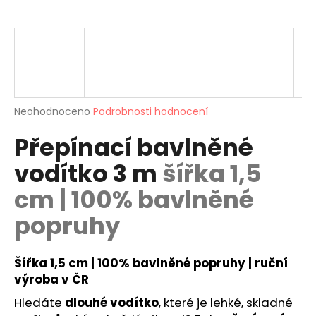
a
j
í
t
?
Průměrné
Neohodnoceno
Podrobnosti hodnocení
hodnocení
Přepínací bavlněné
produktu
je
HLEDAT
vodítko 3 m
šířka 1,5
0,0
z
cm | 100% bavlněné
5
hvězdiček.
popruhy
D
o
p
Šířka 1,5 cm | 100% bavlněné popruhy | ruční
o
výroba v ČR
r
u
Hledáte
dlouhé vodítko
, které je lehké, skladné