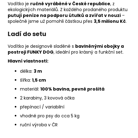
Vodítko je
ručně vyráběné v České republice
, z
ekologických materiálů. Z každého prodaného produktu
putují peníze na podporu útulků a zvířat v nouzi
–
společně jsme už pomohli částkou přes
3,5 milionu Kč
.
Ladí do setu
Vodítko je designově sladěné s
bavlněnými obojky a
postroji FUNKY DOG
, ideální pro krásný a funkční set.
Hlavní vlastnosti:
délka:
3 m
šířka:
1,5 cm
materiál:
100% bavlna, pevně prošitá
2 karabiny, 3 kovová očka
přepínací / variabilní
vhodné pro psy do cca 5 kg
ruční výroba v ČR