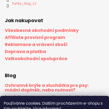
funky_dog_cz
Jak nakupovat
Všeobecné obchodní podmínky
Affiliate provizní program
Reklamace a vrácení zboží
Doprava a platba
Velkoobchodní spolupráce
Blog
Ochranné brýle a sluchátka pro psy:
módní doplněk, nebo nutnost?
Pes s brýlemi na nose vypadá na první pohled jako vtip z
internetu. Stačí ale jeden den na horách s ostrým
Používáme cookies. Dalším procházením e-shopu s
sluncem, jedna jízda na motorce nebo jeden ohňostroj,
tím souhlasíte.
Více informací