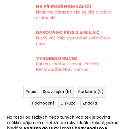
NA PŘÍRODĚ NÁM ZÁLEŽÍ
klademe důraz na ekologické a etické
materiály
DAROVÁNO PŘES 3,5 MIL. KČ
každý váš nákup pomáhá zvířatům v
nouzi
VYROBENO RUČNĚ
Katkou, Laďkou, Lenkou, Petřem,
Renátou, Šarlotou, Hankou
Popis
Související (5)
Podobné (5)
Hodnocení
Diskuze
Značka
Na rozdíl od těžkých nebo tuhých vodítek je bavlna
měkká, příjemná a neřeže do ruky. Ideální řešení, pokud
hledáte
vodítko do ruky i cross body vodítko v