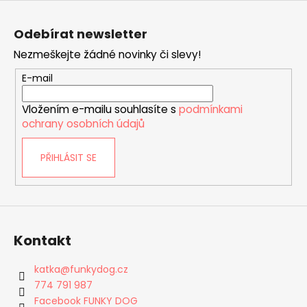
Z
á
Odebírat newsletter
p
Nezmeškejte žádné novinky či slevy!
a
t
E-mail
í
Vložením e-mailu souhlasíte s
podmínkami
ochrany osobních údajů
PŘIHLÁSIT SE
Kontakt
katka
@
funkydog.cz
774 791 987
Facebook FUNKY DOG