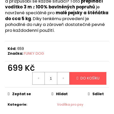
č
a přizpůsobí se každé situaci? Toto
přepínací
u
vodítko 3 m
z
100% bavlněných popruhů
je
j
navržené speciálně pro
malé pejsky a štěňátka
e
do cca 5 kg
. Díky tenkému provedení je
m
pohodlné do ruky a zároveň dostatečně pevné
e
pro každodenní použití.
Kód:
659
Značka:
FUNKY DOG
699 Kč
Měrná
DO KOŠÍKU
cena:
Zeptat se
Hlídat
Sdílet
Kategorie
:
Vodítka pro psy