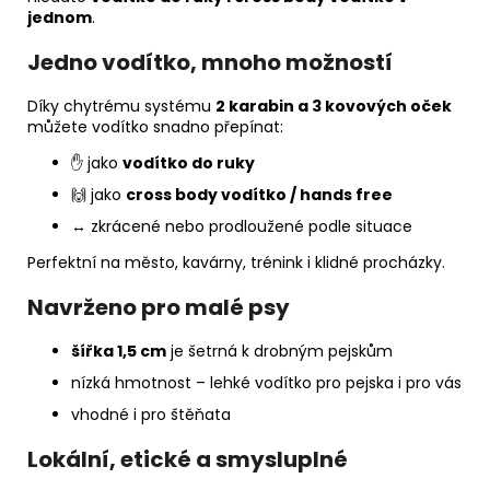
jednom
.
Jedno vodítko, mnoho možností
Díky chytrému systému
2 karabin a 3 kovových oček
můžete vodítko snadno přepínat:
✋ jako
vodítko do ruky
🙌 jako
cross body vodítko / hands free
↔️ zkrácené nebo prodloužené podle situace
Perfektní na město, kavárny, trénink i klidné procházky.
Navrženo pro malé psy
šířka 1,5 cm
je šetrná k drobným pejskům
nízká hmotnost – lehké vodítko pro pejska i pro vás
vhodné i pro štěňata
Lokální, etické a smysluplné