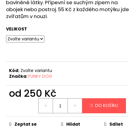
č
bavlněné látky. Připevní se suchým zipem na
u
obojek nebo postroj. 55 Kč z každého motýlku jde
j
zvířatům v nouzi.
e
m
VELIKOST
e
Kód:
Zvolte variantu
Značka:
FUNKY DOG
od
250 Kč
Měrná
DO KOŠÍKU
cena:
Zeptat se
Hlídat
Sdílet