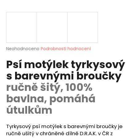
a
j
í
t
?
Průměrné
Neohodnoceno
Podrobnosti hodnocení
hodnocení
Psí motýlek tyrkysový
produktu
je
HLEDAT
s barevnými broučky
0,0
z
ručně šitý, 100%
5
hvězdiček.
bavlna, pomáhá
D
o
útulkům
p
o
r
Tyrkysový psí motýlek s barevnými broučky je
u
ručně ušitý v chráněné dílně D.R.A.K. v ČR z