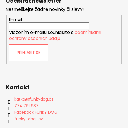
Odebírat newsletter
p
Nezmeškejte žádné novinky či slevy!
a
t
E-mail
í
Vložením e-mailu souhlasíte s
podmínkami
ochrany osobních údajů
PŘIHLÁSIT SE
Kontakt
katka
@
funkydog.cz
774 791 987
Facebook FUNKY DOG
funky_dog_cz