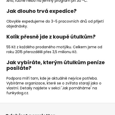
Ano, ručně nebo na jemný program při 30 °C.
Jak dlouho trvá expedice?
Obvykle expedujeme do 3–5 pracovních dnů od přijetí
objednávky.
Kolik přesně jde z koupě útulkům?
55 Kč z každého prodaného motýlku. Celkem jsme od
roku 2015 přerozdělili přes 3,5 milionu Kč.
Jak vybíráte, kterým útulkům peníze
posíláte?
Podpora míří tam, kde je aktuálně nejvíce potřeba.
Vybíráme organizace, které se o zvířata starají jako o
vlastní. Detaily najdete v sekci 'Jak pomáháme' na
funkydog.cz.
Z
á