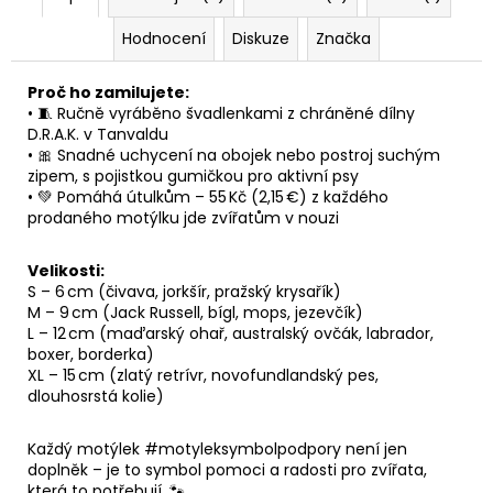
Hodnocení
Diskuze
Značka
Proč ho zamilujete:
• 🧵 Ručně vyráběno švadlenkami z chráněné dílny
D.R.A.K. v Tanvaldu
• 🎀 Snadné uchycení na obojek nebo postroj suchým
zipem, s pojistkou gumičkou pro aktivní psy
• 💚 Pomáhá útulkům – 55 Kč (2,15 €) z každého
prodaného motýlku jde zvířatům v nouzi
Velikosti:
S – 6 cm (čivava, jorkšír, pražský krysařík)
M – 9 cm (Jack Russell, bígl, mops, jezevčík)
L – 12 cm (maďarský ohař, australský ovčák, labrador,
boxer, borderka)
XL – 15 cm (zlatý retrívr, novofundlandský pes,
dlouhosrstá kolie)
Každý motýlek #motyleksymbolpodpory není jen
doplněk – je to symbol pomoci a radosti pro zvířata,
která to potřebují. 🐾