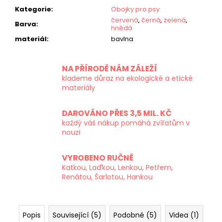
Kategorie
:
Obojky pro psy
červená
,
černá
,
zelená
,
Barva
:
hnědá
materiál
:
bavlna
NA PŘÍRODĚ NÁM ZÁLEŽÍ
klademe důraz na ekologické a etické
materiály
DAROVÁNO PŘES 3,5 MIL. KČ
každý váš nákup pomáhá zvířatům v
nouzi
VYROBENO RUČNĚ
Katkou, Laďkou, Lenkou, Petřem,
Renátou, Šarlotou, Hankou
Popis
Související (5)
Podobné (5)
Videa (1)