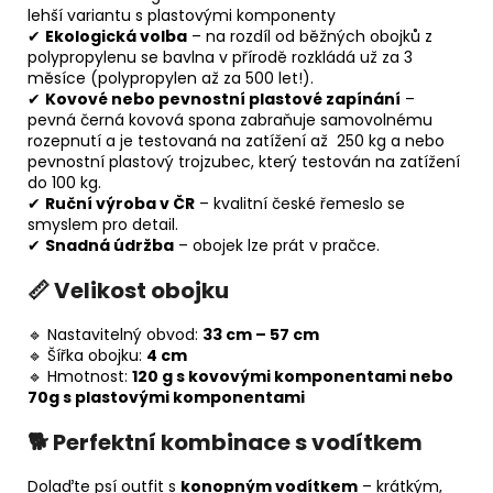
lehší variantu s plastovými komponenty
✔
Ekologická volba
– na rozdíl od běžných obojků z
polypropylenu se bavlna v přírodě rozkládá už za 3
měsíce (polypropylen až za 500 let!).
✔
Kovové nebo pevnostní plastové zapínání
–
pevná černá kovová spona zabraňuje samovolnému
rozepnutí a je testovaná na zatížení až 250 kg a nebo
pevnostní plastový trojzubec, který testován na zatížení
do 100 kg.
✔
Ruční výroba v ČR
– kvalitní české řemeslo se
smyslem pro detail.
✔
Snadná údržba
– obojek lze prát v pračce.
📏 Velikost obojku
🔹 Nastavitelný obvod:
33 cm – 57 cm
🔹 Šířka obojku:
4 cm
🔹 Hmotnost:
120 g s kovovými komponentami nebo
70g s plastovými komponentami
🐕 Perfektní kombinace s vodítkem
Dolaďte psí outfit s
konopným vodítkem
– krátkým,