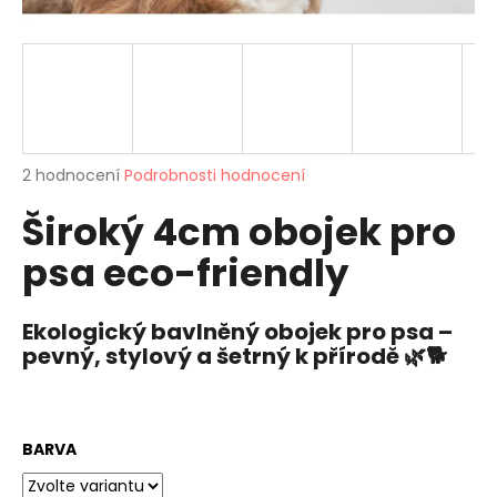
a
j
í
t
?
Průměrné
2 hodnocení
Podrobnosti hodnocení
hodnocení
Široký 4cm obojek pro
produktu
je
HLEDAT
psa eco-friendly
5,0
z
5
hvězdiček.
Ekologický bavlněný obojek pro psa –
D
pevný, stylový a šetrný k přírodě
🌿🐕
o
p
o
r
BARVA
u