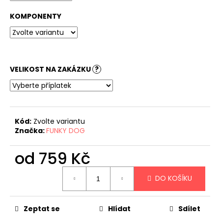
č
u
KOMPONENTY
j
e
m
e
VELIKOST NA ZAKÁZKU
?
Kód:
Zvolte variantu
Značka:
FUNKY DOG
od
759 Kč
Měrná
DO KOŠÍKU
cena:
Zeptat se
Hlídat
Sdílet