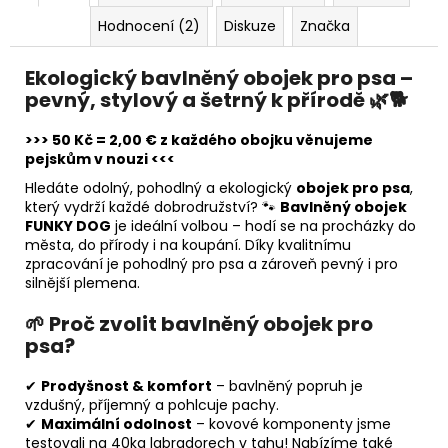
Hodnocení (2)
Diskuze
Značka
Ekologický bavlněný obojek pro psa –
pevný, stylový a šetrný k přírodě
🌿🐕
>>> 50 Kč = 2,00 € z každého obojku věnujeme
pejskům v nouzi <<<
Hledáte odolný, pohodlný a ekologický
obojek pro psa
,
který vydrží každé dobrodružství? 🐾
Bavlněný obojek
FUNKY DOG
je ideální volbou – hodí se na procházky do
města, do přírody i na koupání. Díky kvalitnímu
zpracování je pohodlný pro psa a zároveň pevný i pro
silnější plemena.
🌱 Proč zvolit bavlněný obojek pro
psa?
✔
Prodyšnost & komfort
– bavlněný popruh je
vzdušný, příjemný a pohlcuje pachy.
✔
Maximální odolnost
– kovové komponenty jsme
testovali na 40kg labradorech v tahu! Nabízíme také