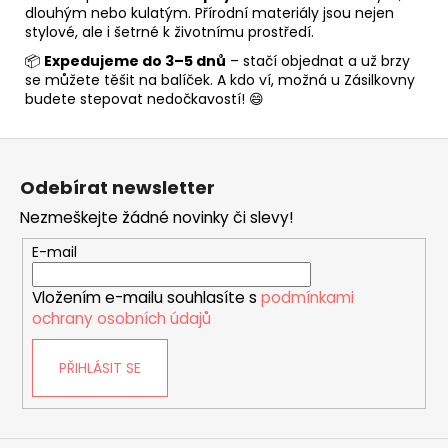
dlouhým nebo kulatým. Přírodní materiály jsou nejen
stylové, ale i šetrné k životnímu prostředí.
📦
Expedujeme do 3–5 dnů
– stačí objednat a už brzy
se můžete těšit na balíček. A kdo ví, možná u Zásilkovny
budete stepovat nedočkavostí! 😄
Z
á
Odebírat newsletter
p
Nezmeškejte žádné novinky či slevy!
a
t
E-mail
í
Vložením e-mailu souhlasíte s
podmínkami
ochrany osobních údajů
PŘIHLÁSIT SE