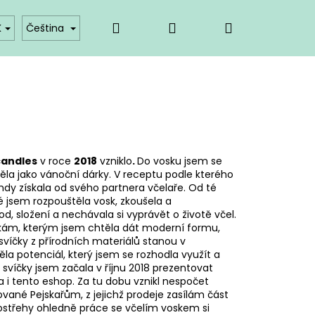
Hledat
Přihlášení
Nákupní
takty
Provizní systém
K
Čeština
košík
candles
v roce
2018
vzniklo
.
Do vosku jsem se
ěla jako vánoční dárky. V receptu podle kterého
ehdy získala od svého partnera včelaře. Od té
ré jsem rozpouštěla vosk, zkoušela a
d, složení a nechávala si vyprávět o životě včel.
kám, kterým jsem chtěla dát moderní formu,
svíčky z přírodních materiálů stanou v
a potenciál, který jsem se rozhodla využít a
 svíčky jsem začala v říjnu 2018 prezentovat
la i tento eshop.
Za tu dobu vznikl nespočet
vané Pejskařům, z jejichž prodeje zasílám část
ostřehy ohledně práce se včelím voskem si