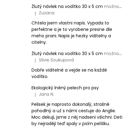
Žlutý návlek na vodítko 30 x 5 cm
možnost vlastního textu
Zuzana
|
Hodnocení produktu je 5 z 5 hvězdiček.
Chtela jsem vlastni napis. Vypada to
perfektne a je to vyrobene presne dle
meho prani. Napis je hezky viditelny a
citelny.
Žlutý návlek na vodítko 30 x 5 cm
možnost vlastního textu
Silvie Soukupová
|
Hodnocení produktu je 5 z 5 hvězdiček.
Dobře viditelné a vejde se na každé
vodítko.
Ekologický lněný pelech pro psy
Jana N.
|
Hodnocení produktu je 5 z 5 hvězdiček.
Pelisek je naprosto dokonalý, strašně
pohodlný a už s námi cestuje do Anglie.
Moc dekuji, jsme z něj nadseni všichni. Deti
by nejraději teď spaly v psím pelíšku.