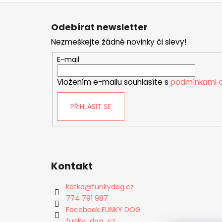
Z
á
Odebírat newsletter
p
Nezmeškejte žádné novinky či slevy!
a
t
E-mail
í
Vložením e-mailu souhlasíte s
podmínkami o
PŘIHLÁSIT SE
Kontakt
katka
@
funkydog.cz
774 791 987
Facebook FUNKY DOG
funky_dog_cz