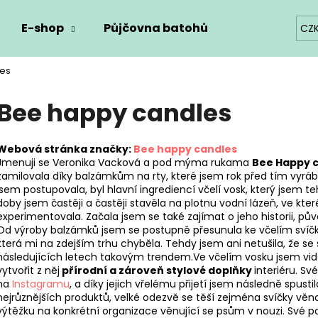
E-shop
Půjčovna batohů
Blog
Kon
CZ
les
Co potřebujete najít?
Bee happy candles
HLEDAT
Webová stránka značky:
Bee happy candles
Jmenuji se Veronika Vacková a pod mýma rukama
Bee Happy 
zamilovala díky balzámkům na rty, které jsem rok před tím vyráb
jsem postupovala, byl hlavní ingrediencí včelí vosk, který jsem t
Doporučujeme
doby jsem častěji a častěji stavěla na plotnu vodní lázeň, ve kte
experimentovala. Začala jsem se také zajímat o jeho historii, půvo
Od výroby balzámků jsem se postupně přesunula ke včelím svíč
která mi na zdejším trhu chyběla. Tehdy jsem ani netušila, že se 
následujících letech takovým trendem.Ve včelím vosku jsem viděl
vytvořit z něj
přírodní a zároveň stylové doplňky
interiéru.
Své
na
Instagramu
, a díky jejich vřelému přijetí jsem následně spusti
nejrůznějších produktů, velké odezvě se těší zejména svíčky věno
výtěžku na konkrétní organizace věnující se psům v nouzi.
Své p