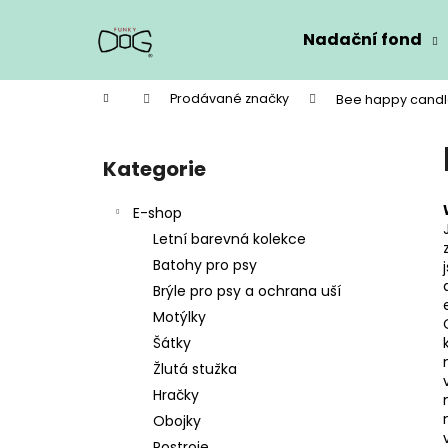
K
Přejít
na
o
Nadační fond
obsah
Zpět
Zpět
š
do
do
í
Domů
Prodávané značky
Bee happy cand
k
obchodu
obchodu
P
o
Kategorie
Přeskočit
s
kategorie
t
E-shop
r
Letní barevná kolekce
a
Batohy pro psy
n
Brýle pro psy a ochrana uší
n
Motýlky
í
Šátky
p
Žlutá stužka
a
Hračky
n
Obojky
e
Postroje