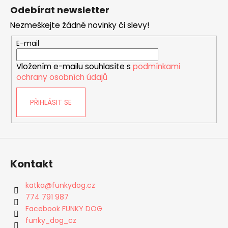
á
Odebírat newsletter
p
Nezmeškejte žádné novinky či slevy!
a
t
E-mail
í
Vložením e-mailu souhlasíte s
podmínkami
ochrany osobních údajů
PŘIHLÁSIT SE
Kontakt
katka
@
funkydog.cz
774 791 987
Facebook FUNKY DOG
funky_dog_cz