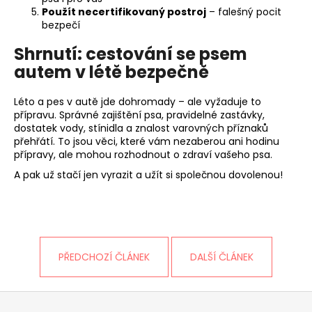
Použít necertifikovaný postroj
– falešný pocit
bezpečí
Shrnutí: cestování se psem
autem v létě bezpečně
Léto a pes v autě jde dohromady – ale vyžaduje to
přípravu. Správné zajištění psa, pravidelné zastávky,
dostatek vody, stínidla a znalost varovných příznaků
přehřátí. To jsou věci, které vám nezaberou ani hodinu
přípravy, ale mohou rozhodnout o zdraví vašeho psa.
A pak už stačí jen vyrazit a užít si společnou dovolenou!
PŘEDCHOZÍ ČLÁNEK
DALŠÍ ČLÁNEK
Z