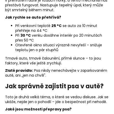
č
v přehřátém autě je vzduch horký, a tento mechanismus
přestává fungovat. Nastupuje tepelný úpal, který může
u
být smrtelný během minut.
j
e
Jak rychle se auto přehřívá?
m
Při venkovní teplotě
25 °C
se auto za 10 minut
e
přehřeje na 44 °C
Při
30 °C
venku dosáhne interiér po 20 minutách
přes 50 °C
Otevřené okno situaci výrazně nevyřeší – snižuje
teplotu jen o pár stupňů
Tmavé auto, tmavé čalounění, přímé slunce – to jsou
faktory, které vše ještě zrychlují.
Zlaté pravidlo:
Psa nikdy nenechávejte v zaparkovaném
autě, ani „jen na chvíli".
Jak správně zajistit psa v autě?
Toto je druhá velká téma, o které se vedou diskuse. Jak se
ukáže, nejde jen o pohodlí – jde o bezpečnost při nehodě.
Jaké jsou možnosti přepravy psa?