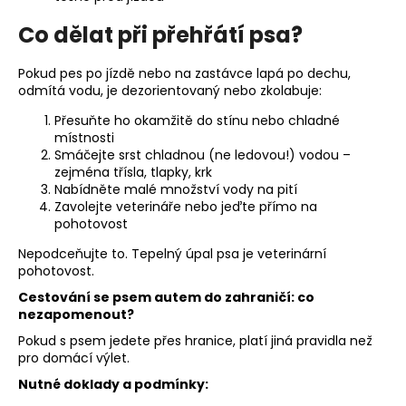
Co dělat při přehřátí psa?
Pokud pes po jízdě nebo na zastávce lapá po dechu,
odmítá vodu, je dezorientovaný nebo zkolabuje:
Přesuňte ho okamžitě do stínu nebo chladné
místnosti
Smáčejte srst chladnou (ne ledovou!) vodou –
zejména třísla, tlapky, krk
Nabídněte malé množství vody na pití
Zavolejte veterináře nebo jeďte přímo na
pohotovost
Nepodceňujte to. Tepelný úpal psa je veterinární
pohotovost.
Cestování se psem autem do zahraničí: co
nezapomenout?
Pokud s psem jedete přes hranice, platí jiná pravidla než
pro domácí výlet.
Nutné doklady a podmínky: