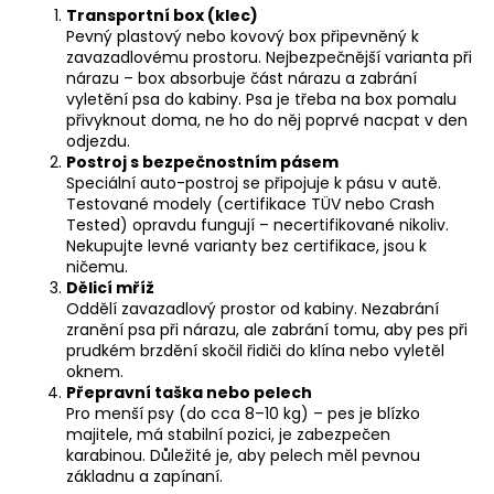
Transportní box (klec)
Pevný plastový nebo kovový box připevněný k
zavazadlovému prostoru. Nejbezpečnější varianta při
nárazu – box absorbuje část nárazu a zabrání
vyletění psa do kabiny. Psa je třeba na box pomalu
přivyknout doma, ne ho do něj poprvé nacpat v den
odjezdu.
Postroj s bezpečnostním pásem
Speciální auto-postroj se připojuje k pásu v autě.
Testované modely (certifikace TÜV nebo Crash
Tested) opravdu fungují – necertifikované nikoliv.
Nekupujte levné varianty bez certifikace, jsou k
ničemu.
Dělicí mříž
Oddělí zavazadlový prostor od kabiny. Nezabrání
zranění psa při nárazu, ale zabrání tomu, aby pes při
prudkém brzdění skočil řidiči do klína nebo vyletěl
oknem.
Přepravní taška nebo pelech
Pro menší psy (do cca 8–10 kg) – pes je blízko
majitele, má stabilní pozici, je zabezpečen
karabinou. Důležité je, aby pelech měl pevnou
základnu a zapínaní.