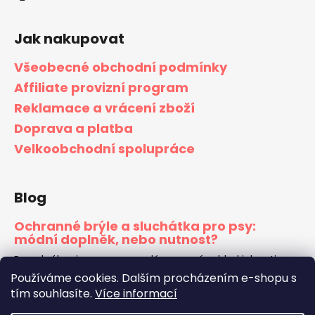
Jak nakupovat
Všeobecné obchodní podmínky
Affiliate provizní program
Reklamace a vrácení zboží
Doprava a platba
Velkoobchodní spolupráce
Blog
Ochranné brýle a sluchátka pro psy:
módní doplněk, nebo nutnost?
Pes s brýlemi na nose vypadá na první pohled jako vtip z
internetu. Stačí ale jeden den na horách s ostrým
Používáme cookies. Dalším procházením e-shopu s
sluncem, jedna jízda na motorce nebo jeden ohňostroj,
tím souhlasíte.
Více informací
který psa vyděsí k smrti, a najednou to...