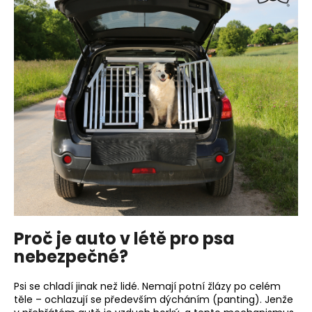
a
j
í
t
?
HLEDAT
D
Proč je auto v létě pro psa
o
p
nebezpečné?
o
r
Psi se chladí jinak než lidé. Nemají potní žlázy po celém
u
těle – ochlazují se především dýcháním (panting). Jenže