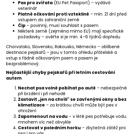
Pas pro zvířata
(EU Pet Passport) – vydává
veterinář
Platné očkování proti vzteklině
– min. 21 dní před
vstupem do zahraniční země
Čip
– povinný, musí souhlasit s pasem
Některé země (zejména mimo EU) mají specifické
požadavky – ověřte si je min. 4–6 týdnů dopředu
Chorvatsko, Slovensko, Rakousko, Německo – oblíbené
destinace pejskařů – jsou v tomto ohledu přátelské a
vstup s řádně očkovaným psem a pasem je
bezproblémový.
Nejčastější chyby pejskařů při letním cestování
autem
Nechat psa volně pobíhat po autě
– nebezpečné
při brzdění i při nehodě
Zastavit „jen na chvíli" se zavřenými okny a bez
klimatizace
– za krátkou chvílí může být pes v
ohrožení
Zapomenout na vodu
– v létě pes potřebuje vodu
mnohem víc než obvykle
Cestovat v poledním horku
– zbytečná zátěž pro
psa i pro vás