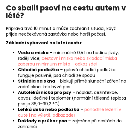
Co sbalit psovi na cestu autem v
létě?
Příprava trvá 10 minut a může zachránit situaci, když
přijde neočekávaná zastávka nebo horší počasí.
Základní vybavení na letní cestu:
Voda a miska
– minimálně 0,5 l na hodinu jízdy,
raději více;
cestovní miska nebo skládací miska
zaberou minimum místa - odkaz zde!
Chladicí podložka
– gelová chladicí podložka
funguje pasivně, psa chladí ze spodu
Stínidla na okna
– blokují přímé sluneční záření na
zadní okna, kde bývá pes
Autolékárnička pro psy
– náplast, dezinfekce,
obvaz; ideálně i teploměr (normální tělesná teplota
psa je 38,0–39,2 °C)
Lehká deka nebo podložka
–
pohodlné ležení v
autě i na výletě, odkaz zde!
Doklady a průkaz psa
– zejména při cestách do
zahraničí