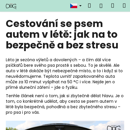
K
Přejít
Hledat
Náku
M
Přihlášen
na
o
obsah
Zpět
Zpět
košík
š
Cestování se psem
í
C
autem v létě: jak na to
k
o
bezpečně a bez stresu
p
o
Léto je sezóna výletů a dovolených – a čím dál více
t
psíčkařů bere svého psa prostě s sebou. To je skvělé. Ale
ř
auto v létě dokáže být nebezpečné místo, a to i když si to
e
neuvědomujeme. Teplota uvnitř zaparkovaného auta
může za 10 minut vyšplhat na 50 °C i více. Nejde jen o
b
přímé sluneční záření – jde o fyziku.
u
Tenhle článek není o tom, jak si zbytečně dělat hlavu. Je o
j
tom, co konkrétně udělat, aby cesta se psem autem v
e
létě byla bezpečná, pohodlná a bez zbytečného stresu –
pro psa i pro vás.
t
e
n