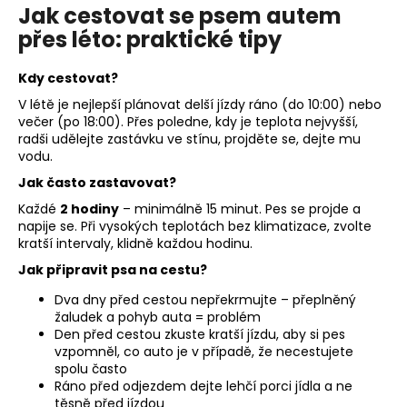
Jak cestovat se psem autem
přes léto: praktické tipy
Kdy cestovat?
V létě je nejlepší plánovat delší jízdy ráno (do 10:00) nebo
večer (po 18:00). Přes poledne, kdy je teplota nejvyšší,
radši udělejte zastávku ve stínu, projděte se, dejte mu
vodu.
Jak často zastavovat?
Každé
2 hodiny
– minimálně 15 minut. Pes se projde a
napije se. Při vysokých teplotách bez klimatizace, zvolte
kratší intervaly, klidně každou hodinu.
Jak připravit psa na cestu?
Dva dny před cestou nepřekrmujte – přeplněný
žaludek a pohyb auta = problém
Den před cestou zkuste kratší jízdu, aby si pes
vzpomněl, co auto je v případě, že necestujete
spolu často
Ráno před odjezdem dejte lehčí porci jídla a ne
těsně před jízdou