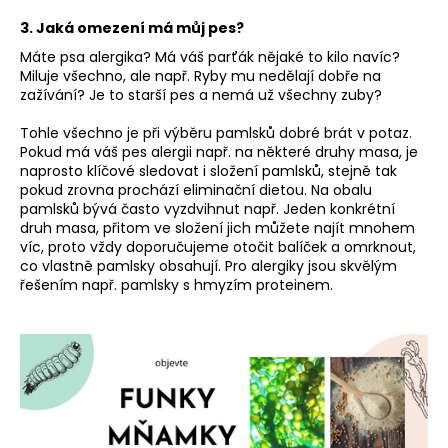
3. Jaká omezení má můj pes?
Máte psa alergika? Má váš parťák nějaké to kilo navíc?
Miluje všechno, ale např. Ryby mu nedělají dobře na
zažívání? Je to starší pes a nemá už všechny zuby?
Tohle všechno je při výběru pamlsků dobré brát v potaz.
Pokud má váš pes alergii např. na některé druhy masa, je
naprosto klíčové sledovat i složení pamlsků, stejně tak
pokud zrovna prochází eliminační dietou. Na obalu
pamlsků bývá často vyzdvihnut např. Jeden konkrétní
druh masa, přitom ve složení jich můžete najít mnohem
víc, proto vždy doporučujeme otočit balíček a omrknout,
co vlastně pamlsky obsahují. Pro alergiky jsou skvělým
řešením např. pamlsky s hmyzím proteinem.