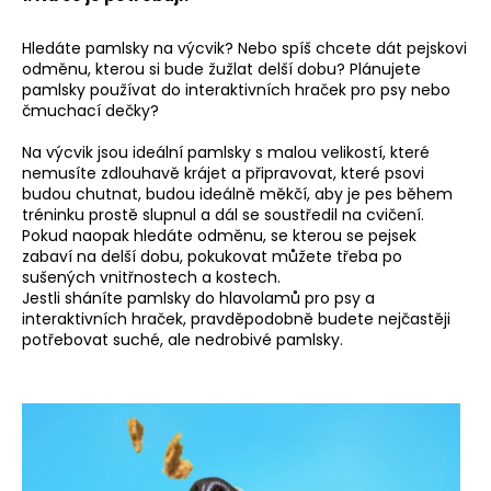
č
u
j
Hledáte pamlsky na výcvik? Nebo spíš chcete dát pejskovi
odměnu, kterou si bude žužlat delší dobu? Plánujete
e
pamlsky používat do interaktivních hraček pro psy nebo
m
čmuchací dečky?
e
Na výcvik jsou ideální pamlsky s malou velikostí, které
nemusíte zdlouhavě krájet a připravovat, které psovi
budou chutnat, budou ideálně měkčí, aby je pes během
tréninku prostě slupnul a dál se soustředil na cvičení.
Pokud naopak hledáte odměnu, se kterou se pejsek
zabaví na delší dobu, pokukovat můžete třeba po
sušených vnitřnostech a kostech.
Jestli sháníte pamlsky do hlavolamů pro psy a
interaktivních hraček, pravděpodobně budete nejčastěji
potřebovat suché, ale nedrobivé pamlsky.