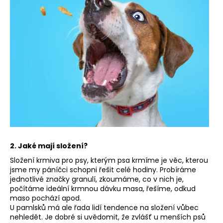
2. Jaké mají složení?
Složení krmiva pro psy, kterým psa krmíme je věc, kterou
jsme my páníčci schopni řešit celé hodiny. Probíráme
jednotlivé značky granulí, zkoumáme, co v nich je,
počítáme ideální krmnou dávku masa, řešíme, odkud
maso pochází apod.
U pamlsků má ale řada lidí tendence na složení vůbec
nehledět. Je dobré si uvědomit, že zvlášť u menších psů