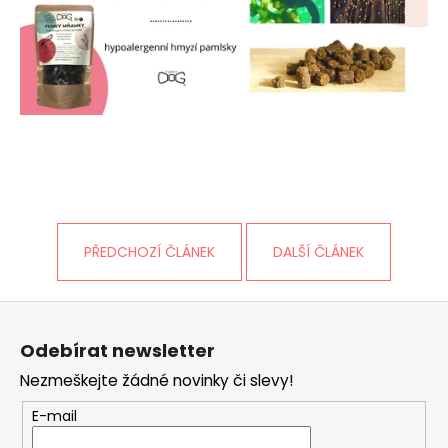
PŘEDCHOZÍ ČLÁNEK
DALŠÍ ČLÁNEK
Z
á
Odebírat newsletter
p
Nezmeškejte žádné novinky či slevy!
a
t
E-mail
í