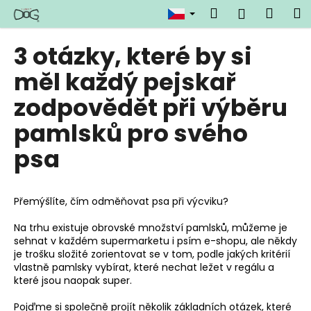
K
Přejít
Hledat
Náku
M
Přihlášen
na
o
obsah
Zpět
Zpět
košík
š
3 otázky, které by si
í
C
měl každý pejskař
k
o
zodpovědět při výběru
p
pamlsků pro svého
o
t
psa
ř
e
b
Přemýšlíte, čím odměňovat psa při výcviku?
u
Na trhu existuje obrovské množství pamlsků, můžeme je
j
sehnat v každém supermarketu i psím e-shopu, ale někdy
e
je trošku složité zorientovat se v tom, podle jakých kritérií
vlastně pamlsky vybírat, které nechat ležet v regálu a
t
které jsou naopak super.
e
n
Pojďme si společně projít několik základních otázek, které