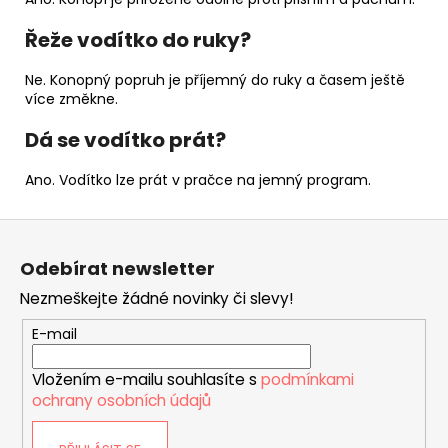
Řeže vodítko do ruky?
Ne. Konopný popruh je příjemný do ruky a časem ještě
více změkne.
Dá se vodítko prát?
Ano. Vodítko lze prát v pračce na jemný program.
Z
á
Odebírat newsletter
p
Nezmeškejte žádné novinky či slevy!
a
t
E-mail
í
Vložením e-mailu souhlasíte s
podmínkami
ochrany osobních údajů