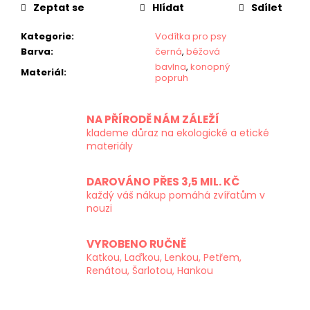
Zeptat se
Hlídat
Sdílet
Kategorie
:
Vodítka pro psy
Barva
:
černá
,
béžová
bavlna
,
konopný
Materiál
:
popruh
NA PŘÍRODĚ NÁM ZÁLEŽÍ
klademe důraz na ekologické a etické
materiály
DAROVÁNO PŘES 3,5 MIL. KČ
každý váš nákup pomáhá zvířatům v
nouzi
VYROBENO RUČNĚ
Katkou, Laďkou, Lenkou, Petřem,
Renátou, Šarlotou, Hankou