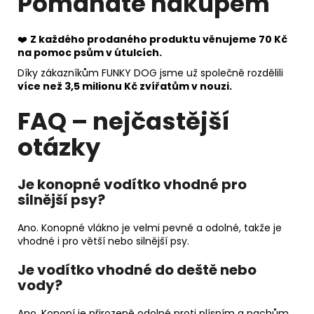
Pomáháte nákupem
❤️
Z každého prodaného produktu věnujeme 70 Kč
na pomoc psům v útulcích.
Díky zákazníkům FUNKY DOG jsme už společně rozdělili
více než 3,5 milionu Kč zvířatům v nouzi.
FAQ – nejčastější
otázky
Je konopné vodítko vhodné pro
silnější psy?
Ano. Konopné vlákno je velmi pevné a odolné, takže je
vhodné i pro větší nebo silnější psy.
Je vodítko vhodné do deště nebo
vody?
Ano. Konopí je přirozeně odolné proti plísním a pachům.