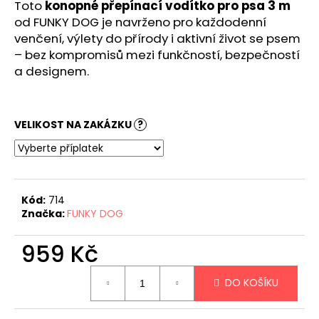
č
Toto
konopné přepínací vodítko pro psa 3 m
u
od FUNKY DOG je navrženo pro každodenní
j
venčení, výlety do přírody i aktivní život se psem
e
– bez kompromisů mezi funkčností, bezpečností
m
a designem.
e
VELIKOST NA ZAKÁZKU
?
Kód:
714
Značka:
FUNKY DOG
959 Kč
Měrná
DO KOŠÍKU
cena: