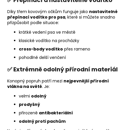
✅ Přepínací a nastavitelné vodítko
Díky třem kovovým očkům funguje jako
nastavitelné
přepínací vodítko pro psa
, které si můžete snadno
přizpůsobit podle situace:
krátké vedení psa ve městě
klasické vodítko na procházky
cross-body vodítko
přes rameno
pohodlné delší venčení
✅ Extrémně odolný přírodní materiál
Konopný popruh patří mezi
nejpevnější přírodní
vlákna na světě
. Je:
velmi
odolný
prodyšný
přirozeně
antibakteriální
odolný proti pachům