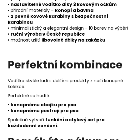
•
nastavitelné vodítko díky 3 kovovým očkům
• přírodní materiály –
konopí a bavlna
•
2 pevné kovové karabiny s bezpečnostní
karabinou
• minimalistický a elegantní design - 10 barev na výběr!
•
ruční výroba v České republice
• možnost ušití
libovolné délky na zakázku
Perfektní kombinace
Vodítko skvěle ladí s dalšími produkty z naší konopné
kolekce.
Perfektně se hodí k:
•
konopnému obojku pro psa
•
konopnému postroji pro psa
Společně vytvoří
funkční a stylový set pro
každodenní venčení
.