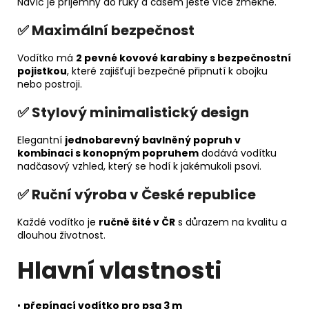
Navíc je příjemný do ruky a časem ještě více změkne.
✅ Maximální bezpečnost
Vodítko má
2 pevné kovové karabiny s bezpečnostní
pojistkou
, které zajišťují bezpečné připnutí k obojku
nebo postroji.
✅ Stylový minimalistický design
Elegantní
jednobarevný bavlněný popruh v
kombinaci s konopným popruhem
dodává vodítku
nadčasový vzhled, který se hodí k jakémukoli psovi.
✅ Ruční výroba v České republice
Každé vodítko je
ručně šité v ČR
s důrazem na kvalitu a
dlouhou životnost.
Hlavní vlastnosti
•
přepínací vodítko pro psa 3 m