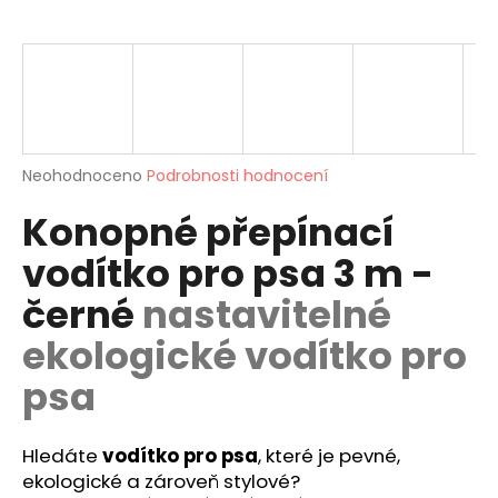
a
j
í
t
?
Průměrné
Neohodnoceno
Podrobnosti hodnocení
hodnocení
Konopné přepínací
produktu
je
HLEDAT
vodítko pro psa 3 m -
0,0
z
černé
nastavitelné
5
hvězdiček.
ekologické vodítko pro
D
o
psa
p
o
r
Hledáte
vodítko pro psa
, které je pevné,
u
ekologické a zároveň stylové?