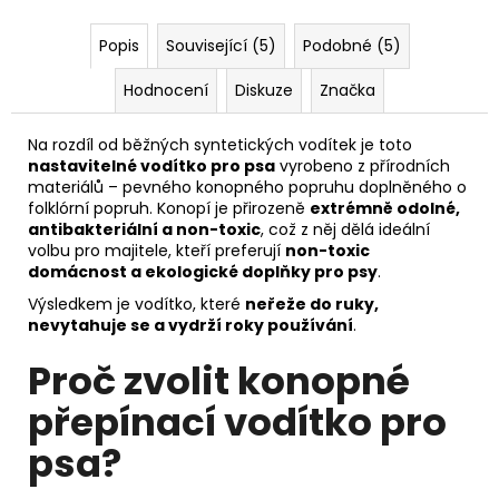
Popis
Související (5)
Podobné (5)
Hodnocení
Diskuze
Značka
Na rozdíl od běžných syntetických vodítek je toto
nastavitelné vodítko pro psa
vyrobeno z přírodních
materiálů – pevného konopného popruhu doplněného o
folklórní popruh. Konopí je přirozeně
extrémně odolné,
antibakteriální a non-toxic
, což z něj dělá ideální
volbu pro majitele, kteří preferují
non-toxic
domácnost a ekologické doplňky pro psy
.
Výsledkem je vodítko, které
neřeže do ruky,
nevytahuje se a vydrží roky používání
.
Proč zvolit konopné
přepínací vodítko pro
psa?