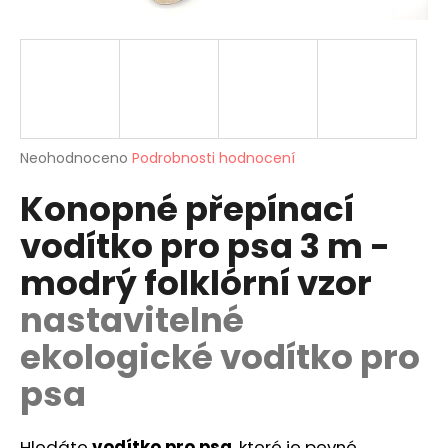
a
j
í
t
?
Průměrné
Neohodnoceno
Podrobnosti hodnocení
hodnocení
Konopné přepínací
produktu
je
HLEDAT
vodítko pro psa 3 m -
0,0
z
modrý folklórní vzor
5
hvězdiček.
nastavitelné
D
o
ekologické vodítko pro
p
psa
o
r
u
Hledáte
vodítko pro psa
, které je pevné,