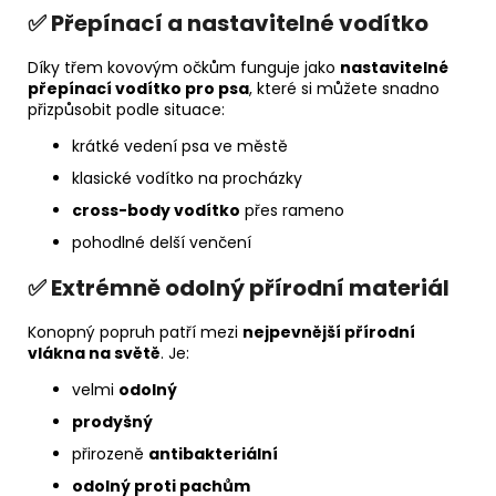
✅ Přepínací a nastavitelné vodítko
Díky třem kovovým očkům funguje jako
nastavitelné
přepínací vodítko pro psa
, které si můžete snadno
přizpůsobit podle situace:
krátké vedení psa ve městě
klasické vodítko na procházky
cross-body vodítko
přes rameno
pohodlné delší venčení
✅ Extrémně odolný přírodní materiál
Konopný popruh patří mezi
nejpevnější přírodní
vlákna na světě
. Je:
velmi
odolný
prodyšný
přirozeně
antibakteriální
odolný proti pachům