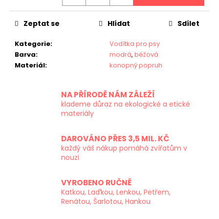
Zeptat se
Hlídat
Sdílet
Kategorie
:
Vodítka pro psy
Barva
:
modrá
,
béžová
Materiál
:
konopný popruh
NA PŘÍRODĚ NÁM ZÁLEŽÍ
klademe důraz na ekologické a etické
materiály
DAROVÁNO PŘES 3,5 MIL. KČ
každý váš nákup pomáhá zvířatům v
nouzi
VYROBENO RUČNĚ
Katkou, Laďkou, Lenkou, Petřem,
Renátou, Šarlotou, Hankou