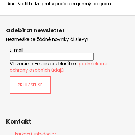
Ano. Vodítko lze prát v pračce na jemný program.
Z
á
Odebírat newsletter
p
Nezmeškejte žádné novinky či slevy!
a
t
E-mail
í
Vložením e-mailu souhlasíte s
podmínkami
ochrany osobních údajů
PŘIHLÁSIT SE
Kontakt
katka
@
funkydog.cz