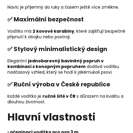
Navíc je příjemný do ruky a časem ještě více změkne.
✅ Maximální bezpečnost
Vodítko má
2 kovové karabiny
, které zajišťují bezpečné
připnutí k obojku nebo postroji.
✅ Stylový minimalistický design
Elegantní
jednobarevný bavlněný popruh v
kombinaci s konopným popruhem
dodává vodítku
nadčasový vzhled, který se hodí k jakémukoli psovi.
✅ Ruční výroba v České republice
Každé vodítko je
ručně šité v ČR
s důrazem na kvalitu a
dlouhou životnost.
Hlavní vlastnosti
•
přepínací vodítko pro psa 3 m