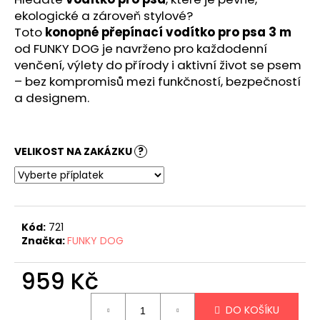
č
ekologické a zároveň stylové?
u
Toto
konopné přepínací vodítko pro psa 3 m
j
e
od FUNKY DOG je navrženo pro každodenní
m
venčení, výlety do přírody i aktivní život se psem
e
– bez kompromisů mezi funkčností, bezpečností
a designem.
VELIKOST NA ZAKÁZKU
?
Kód:
721
Značka:
FUNKY DOG
959 Kč
Měrná
DO KOŠÍKU
cena: