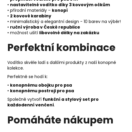
•
nastavitelné vodítko díky 3 kovovým očkům
• přírodní materiály –
konopí
•
2 kovové karabiny
• minimalistický a elegantní design - 10 barev na výběr!
•
ruční výroba v České republice
• možnost ušití
libovolné délky na zakázku
Perfektní kombinace
Vodítko skvěle ladí s dalšími produkty z naší konopné
kolekce.
Perfektně se hodí k:
•
konopnému obojku pro psa
•
konopnému postroji pro psa
Společně vytvoří
funkční a stylový set pro
každodenní venčení
.
Pomáháte nákupem