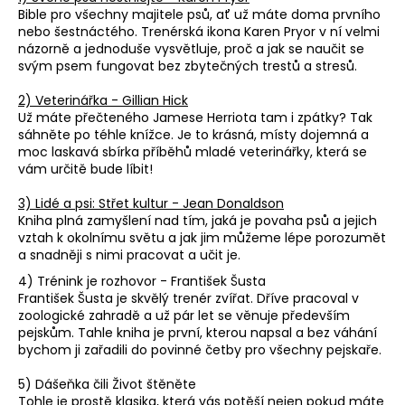
Bible pro všechny majitele psů, ať už máte doma prvního
a
nebo šestnáctého. Trenérská ikona Karen Pryor v ní velmi
j
názorně a jednoduše vysvětluje, proč a jak se naučit se
í
svým psem fungovat bez zbytečných trestů a stresů.
t
2) Veterinářka - Gillian Hick
?
Už máte přečteného Jamese Herriota tam i zpátky? Tak
sáhněte po téhle knížce. Je to krásná, místy dojemná a
moc laskavá sbírka příběhů mladé veterinářky, která se
vám určitě bude líbit!
3) Lidé a psi: Střet kultur - Jean Donaldson
HLEDAT
Kniha plná zamyšlení nad tím, jaká je povaha psů a jejich
vztah k okolnímu světu a jak jim můžeme lépe porozumět
a snadněji s nimi pracovat a učit je.
4) Trénink je rozhovor - František Šusta
D
František Šusta je skvělý trenér zvířat. Dříve pracoval v
o
zoologické zahradě a už pár let se věnuje především
p
pejskům. Tahle kniha je první, kterou napsal a bez váhání
o
bychom ji zařadili do povinné četby pro všechny pejskaře.
r
5) Dášeňka čili Život štěněte
u
Tohle je prostě klasika, která vás potěší nejen pokud máte