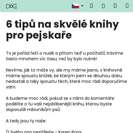
K
Přejít
Hledat
Náku
M
Přihlášen
na
o
obsah
Zpět
Zpět
košík
š
6 tipů na skvělé knihy
í
C
pro pejskaře
k
o
p
To je pořád řečí o nudě a přitom teď u počítačů trávíme
o
často mnohem víc času, než by bylo nutné!
t
ř
Nevíme, jak to máte vy, ale my máme jasno, v knihovně
máme spoustu knížek, ke kterým jsem se dlouhou dobu
e
nedostali a taky spoustu těch, které moc rádi doporučíme
b
vám.
u
A budeme moc rádi, pokud se s námi do komentáře
j
podělíte o tu vaši nejoblíbenější knihu, kterou byste
e
doporučili milovníkům psů.
t
A tady jsou ty naše:
e
n
1) Svého psa nestřílejte - Karen Pryor