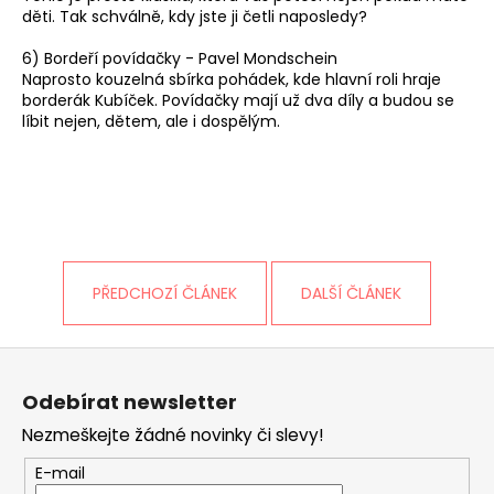
č
děti. Tak schválně, kdy jste ji četli naposledy?
u
j
6) Bordeří povídačky - Pavel Mondschein
e
Naprosto kouzelná sbírka pohádek, kde hlavní roli hraje
m
borderák Kubíček. Povídačky mají už dva díly a budou se
e
líbit nejen, dětem, ale i dospělým.
PŘEDCHOZÍ ČLÁNEK
DALŠÍ ČLÁNEK
Z
á
Odebírat newsletter
p
Nezmeškejte žádné novinky či slevy!
a
t
E-mail