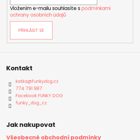
í
Vložením e-mailu souhlasíte s
podmínkami
ochrany osobních údajů
PŘIHLÁSIT SE
Kontakt
katka
@
funkydog.cz
774 791 987
Facebook FUNKY DOG
funky_dog_cz
Jak nakupovat
Všeobecné obchodní podmínky