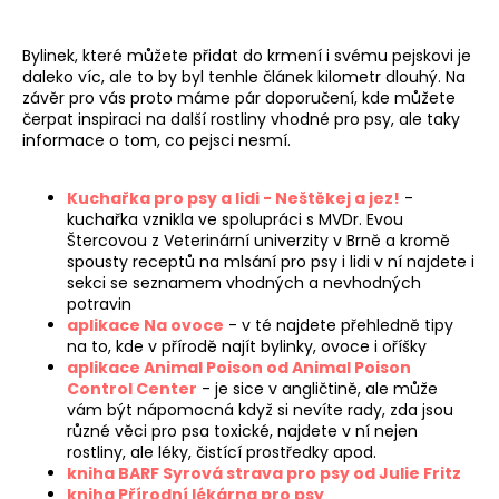
Bylinek, které můžete přidat do krmení i svému pejskovi je
daleko víc, ale to by byl tenhle článek kilometr dlouhý. Na
závěr pro vás proto máme pár doporučení, kde můžete
čerpat inspiraci na další rostliny vhodné pro psy, ale taky
informace o tom, co pejsci nesmí.
Kuchařka pro psy a lidi - Neštěkej a jez!
-
kuchařka vznikla ve spolupráci s MVDr. Evou
Štercovou z Veterinární univerzity v Brně a kromě
spousty receptů na mlsání pro psy i lidi v ní najdete i
sekci se seznamem vhodných a nevhodných
potravin
aplikace Na ovoce
- v té najdete přehledně tipy
na to, kde v přírodě najít bylinky, ovoce i oříšky
aplikace Animal Poison od Animal Poison
Control Center
- je sice v angličtině, ale může
vám být nápomocná když si nevíte rady, zda jsou
různé věci pro psa toxické, najdete v ní nejen
rostliny, ale léky, čistící prostředky apod.
kniha BARF Syrová strava pro psy od Julie Fritz
kniha Přírodní lékárna pro psy