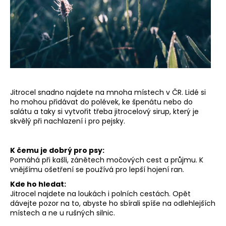
Jitrocel snadno najdete na mnoha místech v ČR. Lidé si
ho mohou přidávat do polévek, ke špenátu nebo do
salátu a taky si vytvořit třeba jitrocelový sirup, který je
skvělý při nachlazení i pro pejsky.
K čemu je dobrý pro psy:
Pomáhá při kašli, zánětech močových cest a průjmu. K
vnějšímu ošetření se používá pro lepší hojení ran.
Kde ho hledat:
Jitrocel najdete na loukách i polních cestách. Opět
dávejte pozor na to, abyste ho sbírali spíše na odlehlejších
místech a ne u rušných silnic.