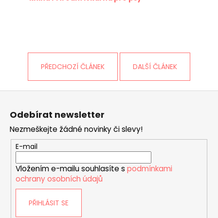
PŘEDCHOZÍ ČLÁNEK
DALŠÍ ČLÁNEK
Z
á
Odebírat newsletter
p
Nezmeškejte žádné novinky či slevy!
a
t
E-mail
í
Vložením e-mailu souhlasíte s
podmínkami
ochrany osobních údajů
PŘIHLÁSIT SE