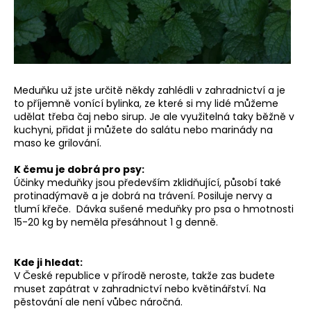
Meduňku už jste určitě někdy zahlédli v zahradnictví a je
to příjemně vonící bylinka, ze které si my lidé můžeme
udělat třeba čaj nebo sirup. Je ale využitelná taky běžně v
kuchyni, přidat ji můžete do salátu nebo marinády na
maso ke grilování.
K čemu je dobrá pro psy:
Účinky meduňky jsou především zklidňující, působí také
protinadýmavě a je dobrá na trávení. Posiluje nervy a
tlumí křeče. Dávka sušené meduňky pro psa o hmotnosti
15-20 kg by neměla přesáhnout 1 g denně.
Kde ji hledat:
V České republice v přírodě neroste, takže zas budete
muset zapátrat v zahradnictví nebo květinářství. Na
pěstování ale není vůbec náročná.