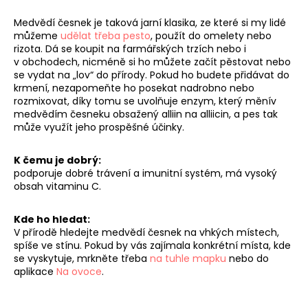
č
u
Medvědí česnek je taková jarní klasika, ze které si my lidé
j
můžeme
udělat třeba pesto
, použít do omelety nebo
e
rizota. Dá se koupit na farmářských trzích nebo i
m
v obchodech, nicméně si ho můžete začít pěstovat nebo
se vydat na „lov“ do přírody. Pokud ho budete přidávat do
e
krmení, nezapomeňte ho posekat nadrobno nebo
rozmixovat, díky tomu se uvolňuje enzym, který měnív
medvědím česneku obsažený alliin na alliicin, a pes tak
může využít jeho prospěšné účinky.
K čemu je dobrý:
podporuje dobré trávení a imunitní systém, má vysoký
obsah vitaminu C.
Kde ho hledat:
V přírodě hledejte medvědí česnek na vhkých místech,
spíše ve stínu. Pokud by vás zajímala konkrétní místa, kde
se vyskytuje, mrkněte třeba
na tuhle mapku
nebo do
aplikace
Na ovoce
.