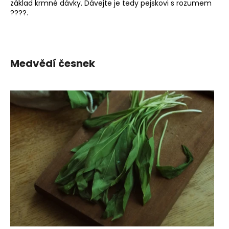
základ krmné dávky. Dávejte je tedy pejskovi s rozumem
a
????.
j
í
t
Medvědí česnek
?
HLEDAT
D
o
p
o
r
u