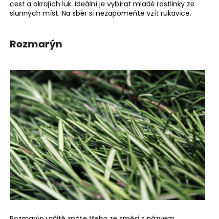
cest a okrajích luk. Ideální je vybírat mladé rostlinky ze
slunných míst. Na sběr si nezapomeňte vzít rukavice.
Rozmarýn
Rozmarýn určitě znáte třeba ze směsi s názvem