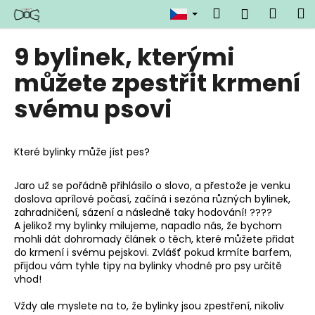
K
Přejít
Hledat
Náku
M
Přihlášen
na
o
obsah
Zpět
Zpět
košík
š
9 bylinek, kterými
í
C
můžete zpestřit krmení
k
o
svému psovi
p
o
t
Které bylinky může jíst pes?
ř
e
Jaro už se pořádně přihlásilo o slovo, a přestože je venku
doslova aprílové počasí, začíná i sezóna různých bylinek,
b
zahradničení, sázení a následně taky hodování! ????
u
A jelikož my bylinky milujeme, napadlo nás, že bychom
j
mohli dát dohromady článek o těch, které můžete přidat
do krmení i svému pejskovi. Zvlášť pokud krmíte barfem,
e
přijdou vám tyhle tipy na bylinky vhodné pro psy určitě
t
vhod!
e
Vždy ale myslete na to, že bylinky jsou zpestření, nikoliv
n