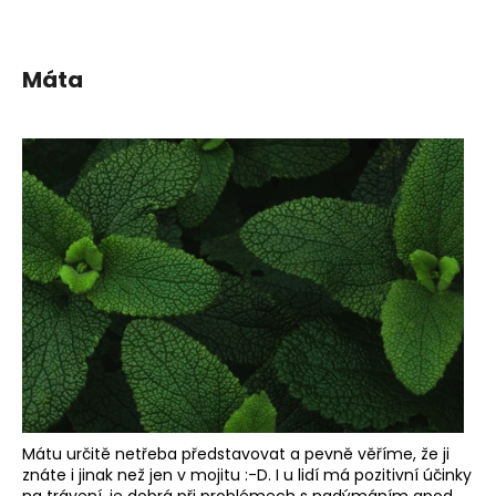
Máta
Mátu určitě netřeba představovat a pevně věříme, že ji
znáte i jinak než jen v mojitu :-D. I u lidí má pozitivní účinky
na trávení, je dobrá při problémech s nadýmáním apod.