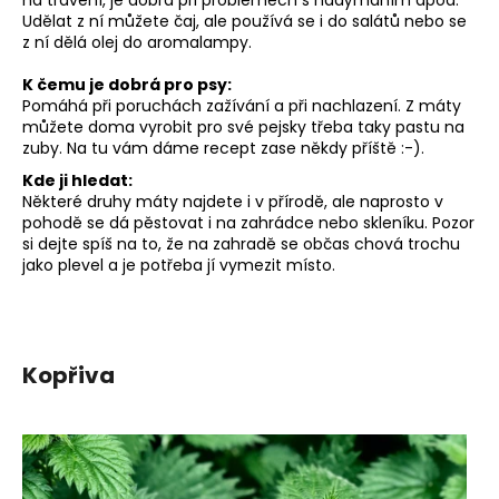
Udělat z ní můžete čaj, ale používá se i do salátů nebo se
z ní dělá olej do aromalampy.
K čemu je dobrá pro psy:
Pomáhá při poruchách zažívání a při nachlazení. Z máty
můžete doma vyrobit pro své pejsky třeba taky pastu na
zuby. Na tu vám dáme recept zase někdy příště :-).
Kde ji hledat:
Některé druhy máty najdete i v přírodě, ale naprosto v
pohodě se dá pěstovat i na zahrádce nebo skleníku. Pozor
si dejte spíš na to, že na zahradě se občas chová trochu
jako plevel a je potřeba jí vymezit místo.
Kopřiva