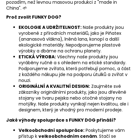
pozadím, než levnou masovou produkci z "made in
a
China". 🌱
j
Proč zvolit FUNKY DOG?
í
EKOLOGIE A UDRŽITELNOST:
Naše produkty jsou
t
vyrobené z přírodních materiálů, jako je Piñatex
?
(ananasová vlákna), lněná lana, konopí a další
ekologické materiály. Nepodporujeme plastové
výrobky a dbáme na ochranu planety.
ETICKÁ VÝROBA:
Všechny naše produkty jsou
vyráběny ručně a s ohledem na etické standardy.
Podporujeme zvířata, která potřebují pomoc, a část
HLEDAT
z každého nákupu jde na podporu útulků a zvířat v
nouzi.
ORIGINÁLNÍ A KVALITNÍ DESIGN:
Zaujměte své
zákazníky originálními produkty, jako jsou dřevěné
D
stojany ve tvaru pejska nebo otočné stojany na
motýlky. Naše produkty vynikají nejen kvalitou, ale i
o
designem, který je vhodný pro moderní prodeje.
p
o
Jaké výhody spolupráce s FUNKY DOG přináší?
r
Velkoobchodní spolupráce:
Poskytujeme vám
u
přístup k
velkoobchodním cenám
. Stačí se