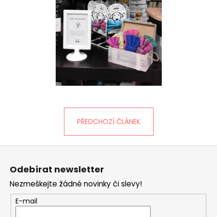
PŘEDCHOZÍ ČLÁNEK
Z
á
Odebírat newsletter
p
Nezmeškejte žádné novinky či slevy!
a
t
E-mail
í