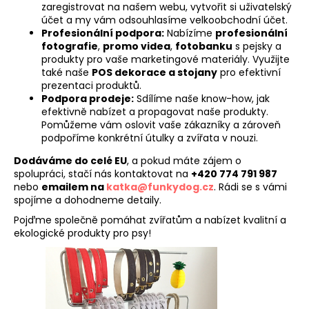
č
zaregistrovat na našem webu, vytvořit si uživatelský
u
účet a my vám odsouhlasíme velkoobchodní účet.
j
Profesionální podpora:
Nabízíme
profesionální
e
fotografie
,
promo videa
,
fotobanku
s pejsky a
produkty pro vaše marketingové materiály. Využijte
m
také naše
POS dekorace a stojany
pro efektivní
e
prezentaci produktů.
Podpora prodeje:
Sdílíme naše know-how, jak
efektivně nabízet a propagovat naše produkty.
Pomůžeme vám oslovit vaše zákazníky a zároveň
podpoříme konkrétní útulky a zvířata v nouzi.
Dodáváme do celé EU
, a pokud máte zájem o
spolupráci, stačí nás kontaktovat na
+420 774 791 987
nebo
emailem na
katka
@funkydog
.cz
. Rádi se s vámi
spojíme a dohodneme detaily.
Pojďme společně pomáhat zvířatům a nabízet kvalitní a
ekologické produkty pro psy!