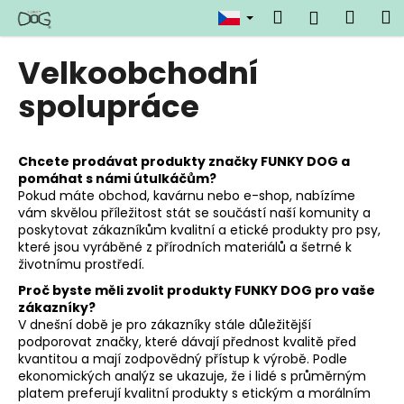
K
Přejít
Hledat
Náku
M
Přihlášen
na
o
obsah
Zpět
Zpět
košík
š
Velkoobchodní
í
C
spolupráce
k
o
p
Chcete prodávat produkty značky FUNKY DOG a
o
pomáhat s námi útulkáčům?
t
Pokud máte obchod, kavárnu nebo e-shop, nabízíme
ř
vám skvělou příležitost stát se součástí naší komunity a
poskytovat zákazníkům kvalitní a etické produkty pro psy,
e
které jsou vyráběné z přírodních materiálů a šetrné k
b
životnímu prostředí.
u
Proč byste měli zvolit produkty FUNKY DOG pro vaše
j
zákazníky?
V dnešní době je pro zákazníky stále důležitější
e
podporovat značky, které dávají přednost kvalitě před
t
kvantitou a mají zodpovědný přístup k výrobě. Podle
e
ekonomických analýz se ukazuje, že i lidé s průměrným
platem preferují kvalitní produkty s etickým a morálním
n