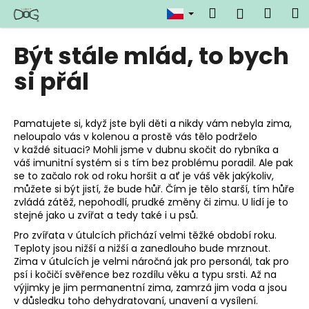
K
Přejít
Hledat
Náku
M
Přihlášen
na
o
obsah
Zpět
Zpět
košík
š
Být stále mlád, to bych
í
C
si přál
k
o
p
Pamatujete si, když jste byli děti a nikdy vám nebyla zima,
o
neloupalo vás v kolenou a prostě vás tělo podrželo
t
v každé situaci? Mohli jsme v dubnu skočit do rybníka a
ř
váš imunitní systém si s tím bez problému poradil. Ale pak
se to začalo rok od roku horšit a ať je váš věk jakýkoliv,
e
můžete si být jistí, že bude hůř. Čím je tělo starší, tím hůře
b
zvládá zátěž, nepohodlí, prudké změny či zimu. U lidí je to
u
stejné jako u zvířat a tedy také i u psů.
j
Pro zvířata v útulcích přichází velmi těžké období roku.
Teploty jsou nižší a nižší a zanedlouho bude mrznout.
e
Zima v útulcích je velmi náročná jak pro personál, tak pro
t
psí i kočičí svěřence bez rozdílu věku a typu srsti. Až na
e
výjimky je jim permanentní zima, zamrzá jim voda a jsou
v důsledku toho dehydratovaní, unavení a vysílení.
n