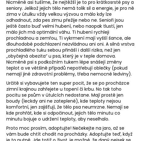
Nicméně asi tušíme, že nejtěžší je to pro krátkosrsté psy a
a
seniory. Jelikož jejich tělo nemá tolik sil a energie, je pro ně
zima v útulku vždy velkou výzvou a málo kdy lze
j
odhadnout, zda pes zimu přežije nebo ne. Senioři jsou
í
ještě často buď velmi hubení, nebo naopak tlustí, jen
t
málo jich má optimální váhu. Ti hubení rychleji
prochladnou a zemřou, Ti vykrmení mají vyšší šance, ale
?
dlouhodobé podchlazení nezvládnou ani oni. A silná vrstva
prochladlého tuku sebou přináší i další rizika, než jen
„obyčejná obezita“ u psa, který je v teple domova.
Nicméně psi s podkožním tukem lépe snášejí změny
teplot a ve většině případů nepotřebují oblečky (pokud
HLEDAT
nemají jiné zdravotní problémy, třeba nemocné ledviny).
Určitě si vybavujete ten super pocit, že se po procházce
zimní krajinou zahřejete u topení či krbu. No tak toho
pocitu se psům v útulcích nedostane. Mají prostě jen
D
boudy (leckdy ani ne zateplené), kde teploty nejsou
o
komfortní, jen zajišťují, že tělo psa neumrzne. Nemají se
kde prohřát, kde si odpočinout, jejich tělo minutu co
p
minutu bojuje o udržení teploty, aby neselhalo.
o
r
Proto moc prosím, adoptujte! Nečekejte na jaro, až se
u
vám bude chtít chodit na procházky. Adoptujte teď, když
je to nutné. Jde totiž o život, je možné, že daný pejsek se