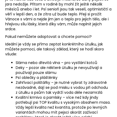
č
jara nedožije. Přitom v rodině by mohl žít ještě několik
u
měsíců anebo i let. Psí senioři jsou tak veselí, optimističtí a
j
věří v lepší den, a že zítra už bude teplo. Přeji si prožít
e
Vánoce s vámi a nejde jim jen o teplo pro jejich tělo, ale i
m
hřejivou sílu lásky, která díky vám, může naplnit jejich
e
srdce.
Pokud nemůžete adoptovat a chcete pomoci?
Ideální je vždy se přímo zeptat konkrétního útulku, jak
můžete pomoci, ale takový základ, který se hodí skoro
všude:
Sláma nebo dřevitá vlna – pro vystlání kotců
Deky – pozor ale některé útulku je nevyužívají a
používají pouze slámu
Psí oblečky a pláštěnky
Zahřívací polštářky – je nutné vybrat ty zdravotně
nezávadné, dají se pod misku s vodou při odchodu
z útulku a psům tak vydrží voda déle nezamrzlá
Kvalitní krmivo a pamlsky – více než kdy jindy
potřebují psi TOP kvalitu s vysokým obsahem masa.
Vždy lepší kvalita než kvantita, protože po levných
variantách mohou mít pejsci akorát zažívací