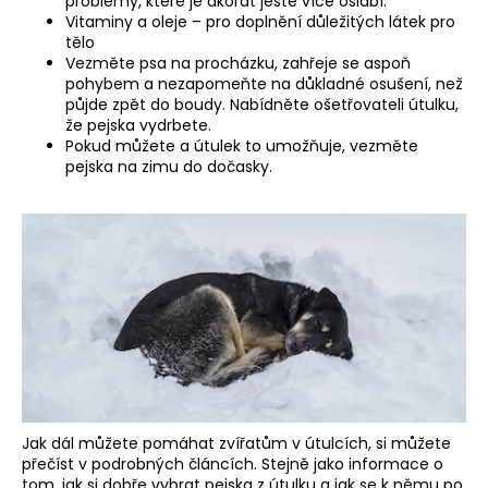
problémy, které je akorát ještě více oslabí.
Vitaminy a oleje – pro doplnění důležitých látek pro
tělo
Vezměte psa na procházku, zahřeje se aspoň
pohybem a nezapomeňte na důkladné osušení, než
půjde zpět do boudy. Nabídněte ošetřovateli útulku,
že pejska vydrbete.
Pokud můžete a útulek to umožňuje, vezměte
pejska na zimu do dočasky.
Jak dál můžete pomáhat zvířatům v útulcích, si můžete
přečíst v podrobných článcích. Stejně jako informace o
tom, jak si dobře vybrat pejska z útulku a jak se k němu po