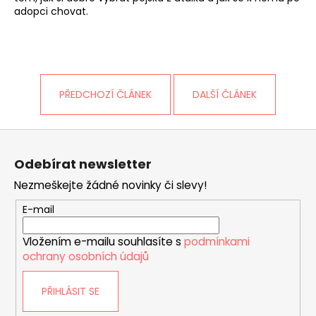
adopci chovat.
PŘEDCHOZÍ ČLÁNEK
DALŠÍ ČLÁNEK
Z
á
Odebírat newsletter
p
Nezmeškejte žádné novinky či slevy!
a
t
E-mail
í
Vložením e-mailu souhlasíte s
podmínkami
ochrany osobních údajů
PŘIHLÁSIT SE