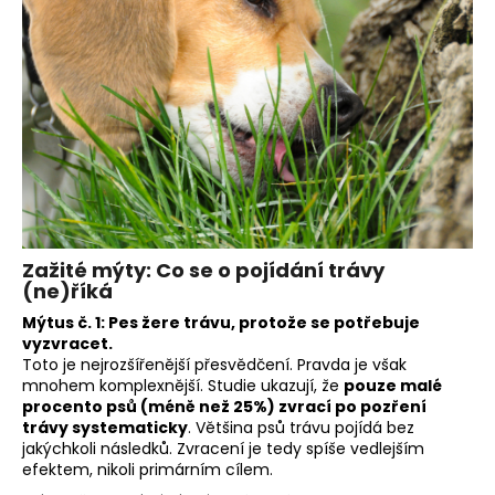
a
j
í
t
?
HLEDAT
Zažité mýty: Co se o pojídání trávy
(ne)říká
Mýtus č. 1: Pes žere trávu, protože se potřebuje
vyzvracet.
D
Toto je nejrozšířenější přesvědčení. Pravda je však
o
mnohem komplexnější. Studie ukazují, že
pouze malé
p
procento psů (méně než 25%) zvrací po pozření
o
trávy systematicky
. Většina psů trávu pojídá bez
r
jakýchkoli následků. Zvracení je tedy spíše vedlejším
efektem, nikoli primárním cílem.
u