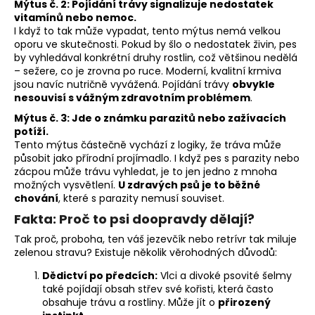
č
Mýtus č. 2: Pojídání trávy signalizuje nedostatek
u
vitamínů nebo nemoc.
j
I když to tak může vypadat, tento mýtus nemá velkou
oporu ve skutečnosti. Pokud by šlo o nedostatek živin, pes
e
by vyhledával konkrétní druhy rostlin, což většinou nedělá
m
– sežere, co je zrovna po ruce. Moderní, kvalitní krmiva
e
jsou navíc nutričně vyvážená. Pojídání trávy
obvykle
nesouvisí s vážným zdravotním problémem
.
Mýtus č. 3: Jde o známku parazitů nebo zažívacích
potíží.
Tento mýtus částečně vychází z logiky, že tráva může
působit jako přírodní projímadlo. I když pes s parazity nebo
zácpou může trávu vyhledat, je to jen jedno z mnoha
možných vysvětlení.
U zdravých psů je to běžné
chování
, které s parazity nemusí souviset.
Fakta: Proč to psi doopravdy dělají?
Tak proč, proboha, ten váš jezevčík nebo retrívr tak miluje
zelenou stravu? Existuje několik věrohodných důvodů:
Dědictví po předcích:
Vlci a divoké psovité šelmy
také pojídají obsah střev své kořisti, která často
obsahuje trávu a rostliny. Může jít o
přirozený