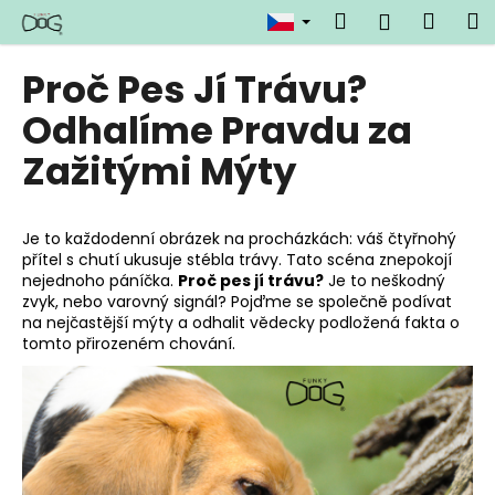
K
Přejít
Hledat
Náku
M
Přihlášen
na
o
obsah
Zpět
Zpět
košík
š
Proč Pes Jí Trávu?
í
C
Odhalíme Pravdu za
k
o
Zažitými Mýty
p
o
t
Je to každodenní obrázek na procházkách: váš čtyřnohý
ř
přítel s chutí ukusuje stébla trávy. Tato scéna znepokojí
nejednoho páníčka.
Proč pes jí trávu?
Je to neškodný
e
zvyk, nebo varovný signál? Pojďme se společně podívat
b
na nejčastější mýty a odhalit vědecky podložená fakta o
tomto přirozeném chování.
u
j
e
t
e
n