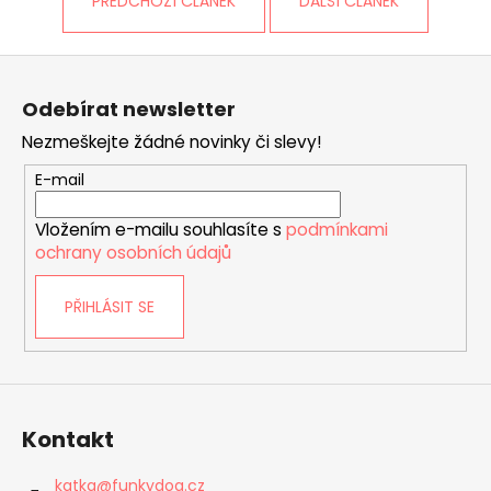
PŘEDCHOZÍ ČLÁNEK
DALŠÍ ČLÁNEK
Z
á
Odebírat newsletter
p
Nezmeškejte žádné novinky či slevy!
a
t
E-mail
í
Vložením e-mailu souhlasíte s
podmínkami
ochrany osobních údajů
PŘIHLÁSIT SE
Kontakt
katka
@
funkydog.cz