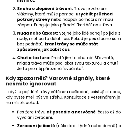
instinkt
.
Snaha o zlepšení trávení:
Tráva je zdrojem
vlákniny, která může pomoci
urychlit průchod
potravy střevy
nebo naopak pomoci s mírnou
zácpou. Funguje jako přírodní "kartáč" na střeva.
Nuda nebo úzkost:
Stejně jako lidé sahají po jídle z
nudy, mohou to dělat i psi. Pokud je pes dlouho sám
bez podnětů,
žraní trávy se může stát
způsobem, jak zabít čas
.
Chuť a textura:
Prostě jim to chutná! Šťavnatá,
mladá tráva může psa lákat svou texturou a chutí.
Je to pro něj přirozená "svačinka".
Kdy zpozornět? Varovné signály, které
nesmíte ignorovat
I když je pojídání trávy většinou neškodné, existují situace,
kdy byste měli být ve střehu. Konzultace s veterinářem je
na místě, pokud:
Pes žere trávu
až posedle a nervózně
, často až do
vyvolání zvracení.
Zvracení je časté
(několikrát týdně nebo denně) a