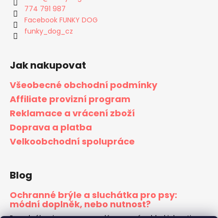
774 791 987
Facebook FUNKY DOG
funky_dog_cz
Jak nakupovat
Všeobecné obchodní podmínky
Affiliate provizní program
Reklamace a vrácení zboží
Doprava a platba
Velkoobchodní spolupráce
Blog
Ochranné brýle a sluchátka pro psy:
módní doplněk, nebo nutnost?
Pes s brýlemi na nose vypadá na první pohled jako vtip z