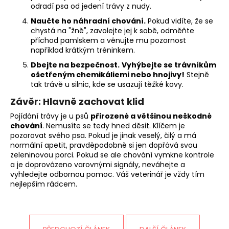
odradí psa od jedení trávy z nudy.
Naučte ho náhradní chování.
Pokud vidíte, že se
chystá na "žně", zavolejte jej k sobě, odměňte
příchod pamlskem a věnujte mu pozornost
například krátkým tréninkem.
Dbejte na bezpečnost.
Vyhýbejte se trávníkům
ošetřeným chemikáliemi nebo hnojivy!
Stejně
tak trávě u silnic, kde se usazují těžké kovy.
Závěr: Hlavně zachovat klid
Pojídání trávy je u psů
přirozené a většinou neškodné
chování
. Nemusíte se tedy hned děsit. Klíčem je
pozorovat svého psa. Pokud je jinak veselý, čilý a má
normální apetit, pravděpodobně si jen dopřává svou
zeleninovou porci. Pokud se ale chování vymkne kontrole
a je doprovázeno varovnými signály, neváhejte a
vyhledejte odbornou pomoc. Váš veterinář je vždy tím
nejlepším rádcem.