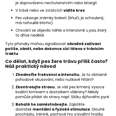
je doprovázeno nechutenstvím nebo letargií.
V trávě nebo ve zvratcích
vidíte krev
.
Pes vykazuje známky bolesti (kňučí, je schoulený,
má nafouklé břicho).
Chování se objevilo náhle a intenzivně u psa, který
to dříve nedělal.
Tyto příznaky mohou signalizovat
závažné zažívací
potíže, zánět, nebo dokonce cizí těleso v trávicím
traktu
.
Co dělat, když pes žere trávu příliš často?
Náš praktický návod
Zhodnoťte frekvenci a intenzitu.
Je to občasné
pohodové okusování, nebo nutkavé hltání?
Zkontrolujte stravu.
Je váš pes krmený vysoce
kvalitní krmivem s dostatkem vlákniny? Někdy
pomůže přidat do stravy např. lžičku dýňového pyré.
Bohatě ho zaměstnávejte.
Zajistěte
dostatek
mentální a fyzické stimulace
. Dlouhé
procházky, trénink, pachové hry a kvalitní hračky