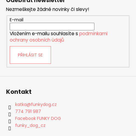
Odebírat newsletter
p
Nezmeškejte žádné novinky či slevy!
a
t
E-mail
í
Vložením e-mailu souhlasíte s
podmínkami
ochrany osobních údajů
PŘIHLÁSIT SE
Kontakt
katka
@
funkydog.cz
774 791 987
Facebook FUNKY DOG
funky_dog_cz