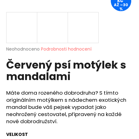
KČ
AŽ –30
a
%
j
í
t
?
Průměrné
Neohodnoceno
Podrobnosti hodnocení
hodnocení
Červený psí motýlek s
produktu
je
HLEDAT
mandalami
0,0
z
5
hvězdiček.
Máte doma rozeného dobrodruha? S tímto
D
originálním motýlkem s nádechem exotických
o
mandal bude váš pejsek vypadat jako
p
neohrožený cestovatel, připravený na každé
o
nové dobrodružství.
r
u
VELIKOST