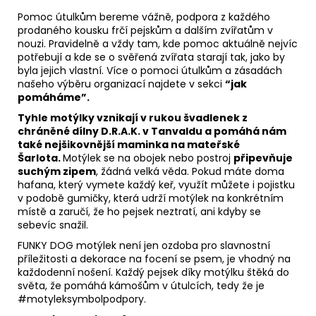
Pomoc útulkům bereme vážně, podpora z každého
prodaného kousku frčí pejskům a dalším zvířatům v
nouzi. Pravidelně a vždy tam, kde pomoc aktuálně nejvíc
potřebují a kde se o svěřená zvířata starají tak, jako by
byla jejich vlastní. Více o pomoci útulkům a zásadách
našeho výběru organizací najdete v sekci
“jak
pomáháme”.
Tyhle motýlky vznikají v rukou švadlenek z
chráněné dílny D.R.A.K. v Tanvaldu a pomáhá nám
také nejšikovnější maminka na mateřské
Šarlota.
Motýlek se na obojek nebo postroj
připevňuje
suchým zipem
, žádná velká věda. Pokud máte doma
hafana, který vymete každý keř, využít můžete i pojistku
v podobě gumičky, která udrží motýlek na konkrétním
místě a zaručí, že ho pejsek neztratí, ani kdyby se
sebevíc snažil.
FUNKY DOG motýlek není jen ozdoba pro slavnostní
příležitosti a dekorace na focení se psem, je vhodný na
každodenní nošení. Každý pejsek díky motýlku štěká do
světa, že pomáhá kámošům v útulcích, tedy že je
#motyleksymbolpodpory.