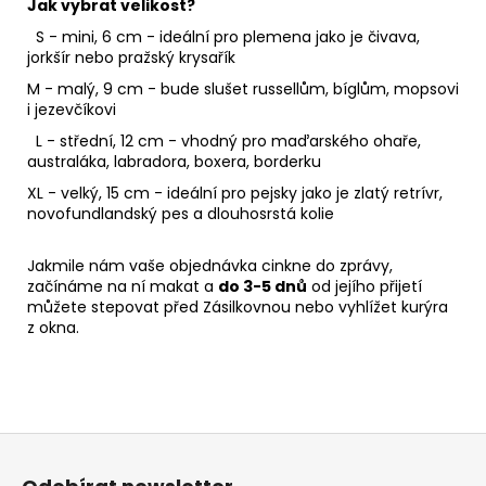
Jak vybrat velikost?
S - mini, 6 cm - ideální pro plemena jako je čivava,
jorkšír nebo pražský krysařík
M - malý, 9 cm - bude slušet russellům, bíglům, mopsovi
i jezevčíkovi
L - střední, 12 cm - vhodný pro maďarského ohaře,
australáka, labradora, boxera, borderku
XL - velký, 15 cm - ideální pro pejsky jako je zlatý retrívr,
novofundlandský pes a dlouhosrstá kolie
Jakmile nám vaše objednávka cinkne do zprávy,
začínáme na ní makat a
do 3-5 dnů
od jejího přijetí
můžete stepovat před Zásilkovnou nebo vyhlížet kurýra
z okna.
Z
á