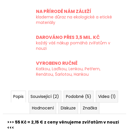
NA PŘÍRODĚ NÁM ZÁLEŽÍ
klademe důraz na ekologické a etické
materiály
DAROVÁNO PŘES 3,5 MIL. KČ
každý váš nákup pomáhá zvířatům v
nouzi
VYROBENO RUČNĚ
Katkou, Laďkou, Lenkou, Petřem,
Renátou, Šarlotou, Hankou
Popis
Související (2)
Podobné (5)
Videa (1)
Hodnocení
Diskuze
Značka
>>> 55 Kč = 2,15 € z ceny věnujeme zvířatům v nouzi
<<<