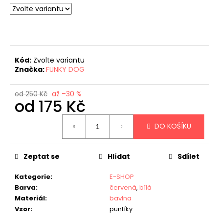
č
u
j
e
m
e
Kód:
Zvolte variantu
Značka:
FUNKY DOG
od 250 Kč
až –30 %
od
175 Kč
Měrná
DO KOŠÍKU
cena:
Zeptat se
Hlídat
Sdílet
Kategorie
:
E-SHOP
Barva
:
červená
,
bílá
Materiál
:
bavlna
Vzor
:
puntíky