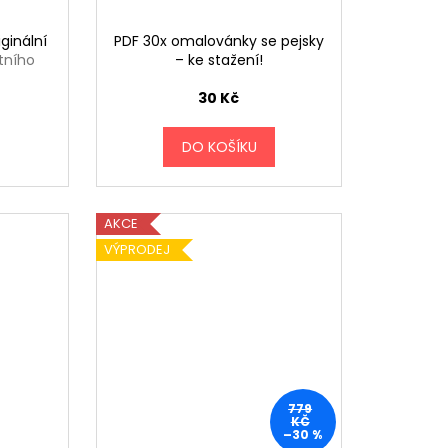
ginální
PDF 30x omalovánky se pejsky
tního
– ke stažení!
30 Kč
DO KOŠÍKU
AKCE
VÝPRODEJ
779
KČ
–30 %