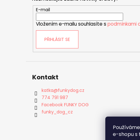
a
t
E-mail
í
Vložením e-mailu souhlasíte s
podmínkami o
PŘIHLÁSIT SE
Kontakt
katka
@
funkydog.cz
774 791 987
Facebook FUNKY DOG
funky_dog_cz
Používáme
e-shopu s 