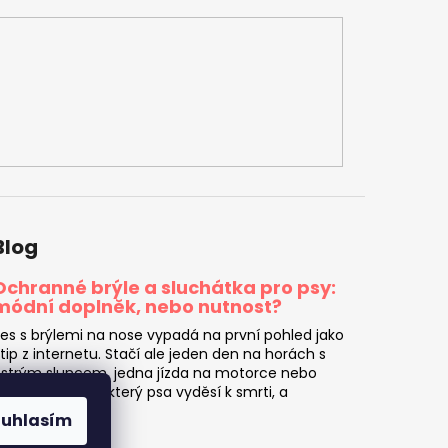
Blog
Ochranné brýle a sluchátka pro psy:
módní doplněk, nebo nutnost?
es s brýlemi na nose vypadá na první pohled jako
tip z internetu. Stačí ale jeden den na horách s
strým sluncem, jedna jízda na motorce nebo
eden ohňostroj, který psa vyděsí k smrti, a
ajednou to...
ouhlasím