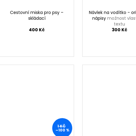
Cestovní miska pro psy –
Návlek na vodítko - ori
skládací
nápisy
možnost vlas
textu
400 Kč
300 Kč
1 KČ
–100 %