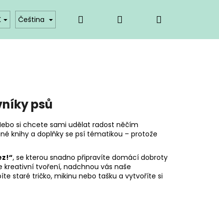
Hledat
Přihlášení
Nákupní
takty
Provizní systém
K
Čeština
košík
vníky psů
 Nebo si chcete sami udělat radost něčím
ané knihy a doplňky se psí tématikou – protože
ez!“
, se kterou snadno připravíte domácí dobroty
e kreativní tvoření, nadchnou vás naše
íte staré tričko, mikinu nebo tašku a vytvoříte si