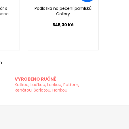
ář s
Podložka na pečení pamlsků
mena
Collory
545,30 Kč
m
VYROBENO RUČNĚ
Katkou, Laďkou, Lenkou, Petřem,
Renátou, Šarlotou, Hankou