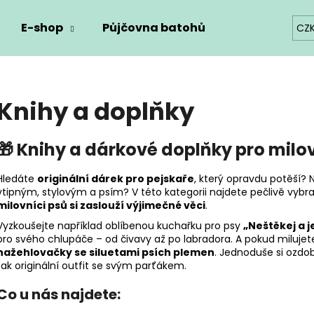
E-shop
Půjčovna batohů
Blog
Kon
CZ
Co potřebujete najít?
Knihy a doplňky
HLEDAT
🎁 Knihy a dárkové doplňky pro milo
Hledáte
originální dárek pro pejskaře
, který opravdu potěší?
Doporučujeme
vtipným, stylovým a psím? V této kategorii najdete pečlivě vybr
milovníci psů si zaslouží výjimečné věci
.
Vyzkoušejte například oblíbenou kuchařku pro psy
„Neštěkej a j
pro svého chlupáče – od čivavy až po labradora. A pokud milujet
nažehlovačky se siluetami psích plemen
. Jednoduše si ozdob
tak originální outfit se svým parťákem.
Co u nás najdete: