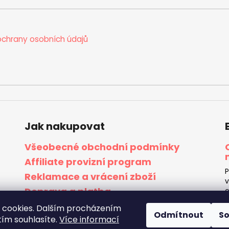
k
y
v
chrany osobních údajů
ý
p
i
s
u
Jak nakupovat
Všeobecné obchodní podmínky
Affiliate provizní program
P
Reklamace a vrácení zboží
v
Doprava a platba
o
j
Velkoobchodní spolupráce
 cookies. Dalším procházením
n
Odmítnout
S
tím souhlasíte.
Více informací