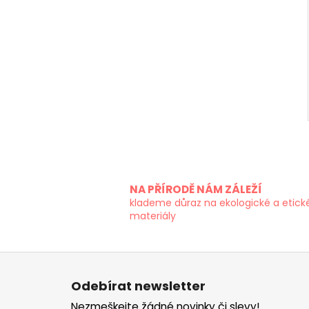
NA PŘÍRODĚ NÁM ZÁLEŽÍ
klademe důraz na ekologické a etick
materiály
Z
á
Odebírat newsletter
p
Nezmeškejte žádné novinky či slevy!