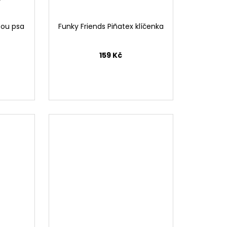
tou psa
Funky Friends Piñatex klíčenka
159 Kč