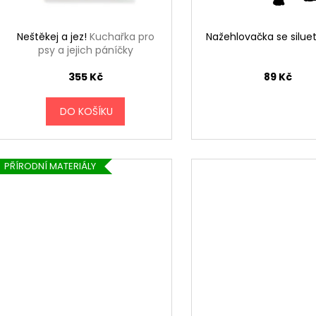
u
k
Neštěkej a jez!
Kuchařka pro
Nažehlovačka se silue
t
psy a jejich páníčky
ů
355 Kč
89 Kč
DO KOŠÍKU
PŘÍRODNÍ MATERIÁLY