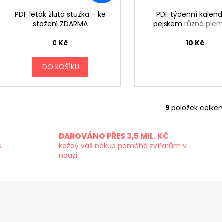
PDF leták žlutá stužka – ke
PDF týdenní kalend
stažení ZDARMA
pejskem
různá ple
0 Kč
10 Kč
DO KOŠÍKU
9
položek celke
O
v
l
DAROVÁNO PŘES 3,5 MIL. KČ
á
é
každý váš nákup pomáhá zvířatům v
d
nouzi
a
c
í
p
r
v