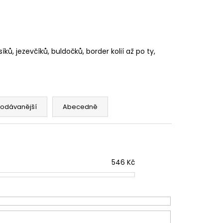
ů, jezevčíků, buldočků, border kolií až po ty,
rodávanější
Abecedně
546
Kč