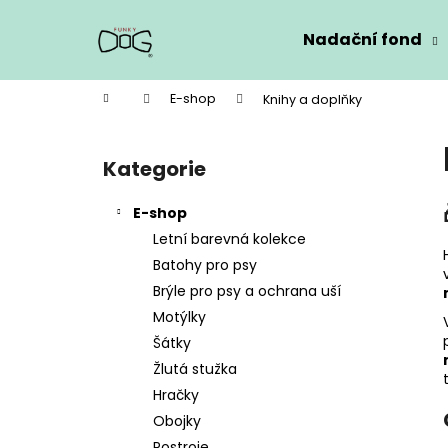
K
Přejít
na
o
Nadační fond
obsah
Zpět
Zpět
š
do
do
í
Domů
E-shop
Knihy a doplňky
k
obchodu
obchodu
P
o
Kategorie
Přeskočit
s
kategorie
t
E-shop
r
Letní barevná kolekce
a
Batohy pro psy
n
Brýle pro psy a ochrana uší
n
Motýlky
í
Šátky
p
Žlutá stužka
a
Hračky
n
Obojky
e
Postroje