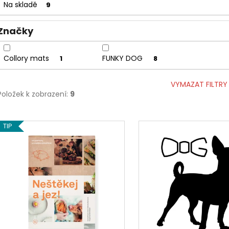
u
Na skladě
9
k
t
Značky
ů
Collory mats
FUNKY DOG
1
8
VYMAZAT FILTRY
Položek k zobrazení:
9
V
TIP
ý
p
i
s
p
r
o
d