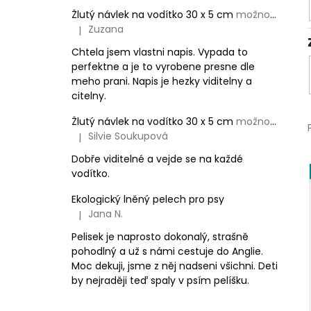
Žlutý návlek na vodítko 30 x 5 cm
možnost vlastního textu
Zuzana
|
Hodnocení produktu je 5 z 5 hvězdiček.
Chtela jsem vlastni napis. Vypada to
perfektne a je to vyrobene presne dle
meho prani. Napis je hezky viditelny a
citelny.
Žlutý návlek na vodítko 30 x 5 cm
možnost vlastního textu
Silvie Soukupová
|
Hodnocení produktu je 5 z 5 hvězdiček.
Dobře viditelné a vejde se na každé
vodítko.
Ekologický lněný pelech pro psy
Jana N.
|
Hodnocení produktu je 5 z 5 hvězdiček.
Pelisek je naprosto dokonalý, strašně
pohodlný a už s námi cestuje do Anglie.
Moc dekuji, jsme z něj nadseni všichni. Deti
by nejraději teď spaly v psím pelíšku.