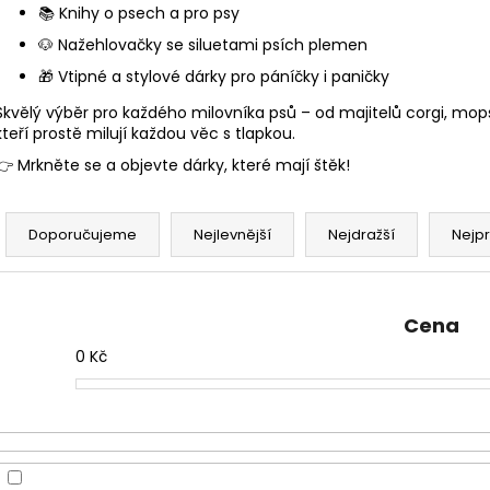
📚 Knihy o psech a pro psy
🐶 Nažehlovačky se siluetami psích plemen
🎁 Vtipné a stylové dárky pro páníčky i paničky
Skvělý výběr pro každého milovníka psů – od majitelů corgi, mopsík
kteří prostě milují každou věc s tlapkou.
👉 Mrkněte se a objevte dárky, které mají štěk!
Ř
a
Doporučujeme
Nejlevnější
Nejdražší
Nejp
z
e
n
Cena
í
0
Kč
p
r
o
d