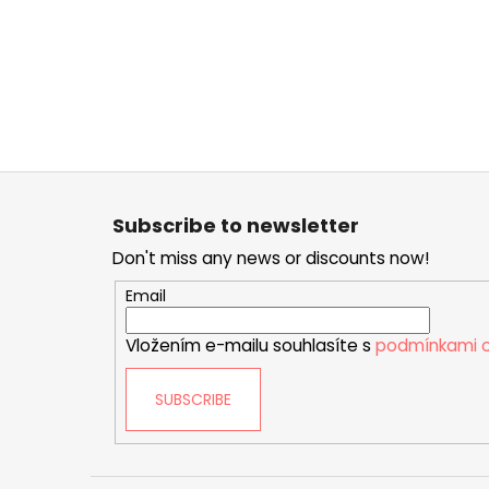
F
o
Subscribe to newsletter
o
Don't miss any news or discounts now!
t
e
Email
r
Vložením e-mailu souhlasíte s
podmínkami o
SUBSCRIBE