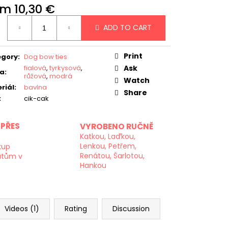
om
10,30 €
ure
ADD TO CART
:
Print
egory
:
Dog bow ties
fialová
,
tyrkysová
,
Ask
va
:
růžová
,
modrá
Watch
riál
:
bavlna
Share
:
cik-cak
PŘES
VYROBENO RUČNĚ
Katkou, Laďkou,
Lenkou, Petřem,
kup
Renátou, Šarlotou,
atům v
Hankou
Videos (1)
Rating
Discussion