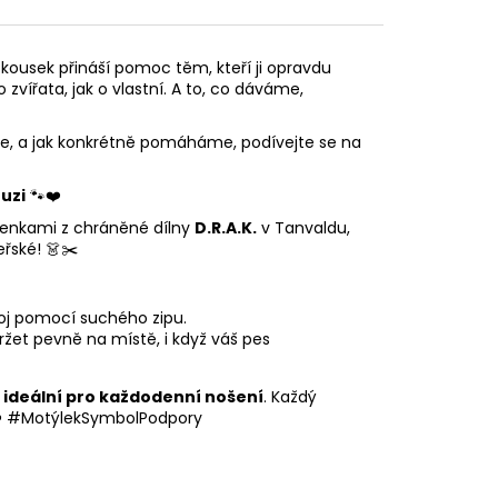
kousek přináší pomoc těm, kteří ji opravdu
 zvířata, jak o vlastní. A to, co dáváme,
me, a jak konkrétně pomáháme, podívejte se na
uzi
🐾❤️
lenkami z chráněné dílny
D.R.A.K.
v Tanvaldu,
řské! 👗✂️
oj pomocí suchého zipu.
ržet pevně na místě, i když váš pes
e
ideální pro každodenní nošení
. Každý
❤️ #MotýlekSymbolPodpory