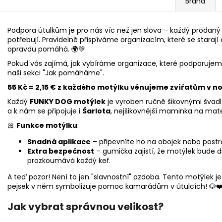
Brand
Podpora útulkům je pro nás víc než jen slova – každý prodaný 
potřebují. Pravidelně přispíváme organizacím, které se starají o
opravdu pomáhá. 🌍💚
Pokud vás zajímá, jak vybíráme organizace, které podporuje
naši sekci "Jak pomáháme".
55 Kč = 2,15 € z každého motýlku věnujeme zvířatům v no
Každý
FUNKY DOG motýlek
je vyroben ručně šikovnými švad
a k nám se připojuje i
Šarlota
, nejšikovnější maminka na mate
🎀
Funkce motýlku
:
Snadná aplikace
– připevníte ho na obojek nebo postr
Extra bezpečnost
– gumička zajistí, že motýlek bude d
prozkoumává každý keř.
A teď pozor! Není to jen "slavnostní" ozdoba. Tento motýlek j
pejsek v něm symbolizuje pomoc kamarádům v útulcích! 🐶
Jak vybrat správnou velikost?