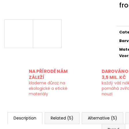
fr
Meas
price
Cat
Bar
Mate
Vzor
NA PŘÍRODĚ NÁM
DAROVÁNO 
ZÁLEŽÍ
3,5 MIL. KČ
klademe důraz na
každý váš ná
ekologické a etické
pomáhá zvíř
materiály
nouzi
Description
Related (5)
Alternative (5)