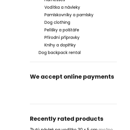
Vodítka a návleky
Pamlskovníky a pamlsky
Dog clothing
Pelíšky a polštáře
Přírodní přípravky
Knihy a doplňky
Dog backpack rental
We accept online payments
Recently rated products
Žlutý návlek na vodítko 30 x 5 cm
možnost vlastního textu