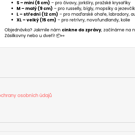
S – mini (6 cm)
– pro čivavy, jorkšíry, pražské krysaříky
M – malý (9 cm)
– pro russelly, bígly, mopsíky a jezevčí
L – střední (12 cm)
– pro maďarské ohaře, labradory, aus
XL – velký (15 cm)
– pro retrívry, novofundlandy, kolie
Objednávka? Jakmile nám
cinkne do zprávy
, začínáme na n
Zásilkovny nebo u dveří! 📦👀
chrany osobních údajů