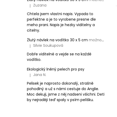
Zuzana
|
The product rating is 5 out of 5 stars.
Chtela jsem vlastni napis. Vypada to
perfektne a je to vyrobene presne dle
meho prani. Napis je hezky viditelny a
citelny.
Žlutý návlek na vodítko 30 x 5 cm
možnost vlastního textu
Silvie Soukupová
|
The product rating is 5 out of 5 stars.
Dobře viditelné a vejde se na každé
vodítko.
Ekologický lněný pelech pro psy
Jana N.
|
The product rating is 5 out of 5 stars.
Pelisek je naprosto dokonalý, strašně
pohodlný a už s námi cestuje do Anglie.
Moc dekuji, jsme z něj nadseni všichni. Deti
by nejraději teď spaly v psím pelíšku.