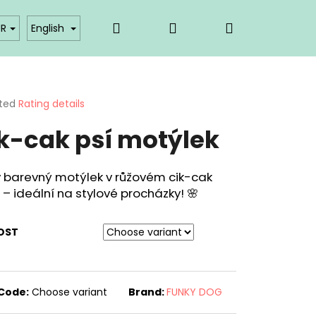
Search
Login
Shopping
akty
Affiliate partner login
UR
English
cart
ted
Rating details
ge
k-cak psí motýlek
ct
y barevný motýlek v růžovém cik-cak
 – ideální na stylové procházky! 🌸
OST
Code:
Choose variant
Brand:
FUNKY DOG