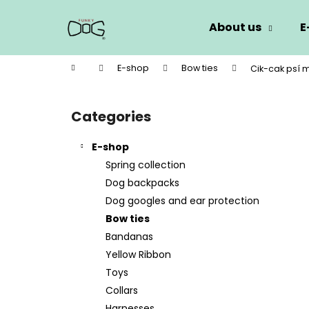
C
Skip
to
a
About us
E
content
Back
Back
r
shopping
shopping
t
Home
E-shop
Bow ties
Cik-cak psí 
W
S
i
Categories
Skip
d
categories
e
E-shop
b
Spring collection
a
Dog backpacks
r
Dog googles and ear protection
Bow ties
Bandanas
Yellow Ribbon
Toys
Collars
Harnesses