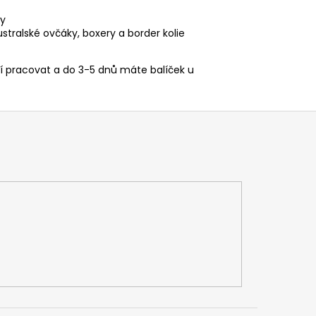
ky
tralské ovčáky, boxery a border kolie
í pracovat a do 3-5 dnů máte balíček u